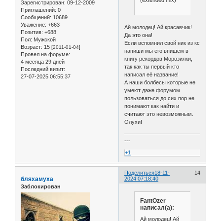
(extended mix)
Зарегистрирован
: 09-12-2009
Приглашений:
0
Сообщений:
10689
Уважение:
+663
Ай молодец! Ай красавчик!
Позитив:
+688
Да это она!
Пол:
Мужской
Если вспомнил свой ник из кс
Возраст:
15
[2011-01-04]
напиши мы его впишем в
Провел на форуме:
книгу рекордов Морозилки,
4 месяца 29 дней
так как ты первый кто
Последний визит:
написал её название!
27-07-2025 06:55:37
А наши болбесы которые не
умеют даже форумом
пользоваться до сих пор не
понимают как найти и
считают это невозможным.
Олухи!
---
+1
Поделиться
18-11-
14
бляхамуха
2024 07:18:40
Заблокирован
FantOzer
написал(а):
Ай молодец! Ай