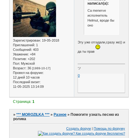
написал(а):
Ca menerve
исполнитель
Helmut, вроде бы
оно
Зарегистрирован
: 19-05-2018
Эту уже отгадали,сразу же)) и
Приглашений:
1
Сообщений:
403
да ты прав
Уважение:
+84
Позитив:
+202
Пол:
Мужской
ツ
Возраст:
36
[1989-10-17]
Провел на форуме:
0
12 дней 10 часов
Последний визит:
11-05-2025 13:14:09
Страница:
1
»
*** MOROZILKA ***
»
Разное
»
Помогите узнать песню из
ролика
Создать форум
|
Помощь по форуму