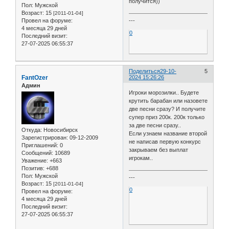
получится))
Пол:
Мужской
Возраст:
15
[2011-01-04]
---
Провел на форуме:
4 месяца 29 дней
0
Последний визит:
27-07-2025 06:55:37
Поделиться
29-10-
5
FantOzer
2024 15:26:26
Админ
Игроки морозилки.. Будете
крутить барабан или назовете
две песни сразу? И получите
супер приз 200к. 200к только
за две песни сразу..
Откуда:
Новосибирск
Если узнаем название второй
Зарегистрирован
: 09-12-2009
не написав первую конкурс
Приглашений:
0
закрываем без выплат
Сообщений:
10689
игрокам..
Уважение:
+663
Позитив:
+688
Пол:
Мужской
---
Возраст:
15
[2011-01-04]
0
Провел на форуме:
4 месяца 29 дней
Последний визит:
27-07-2025 06:55:37