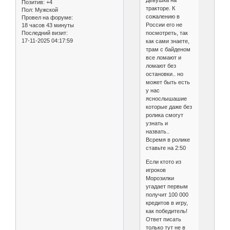
Позитив:
+4
тракторе. К
Пол:
Мужской
сожалению в
Провел на форуме:
России его не
18 часов 43 минуты
посмотреть, так
Последний визит:
17-11-2025 04:17:59
как сами знаете,
трам с байденом
все ломают и
ломают без
остановки.. но
может быть есть
у нас
яснослышашие
которые даже без
ролика смогут
узнать и
назвать..
Всремя в ролике
ставьте на 2:50
Если ктото из
игроков
Морозилки
угадает первым
получит 100 000
кредитов в игру,
как победитель!
Ответ писать
только тут не в