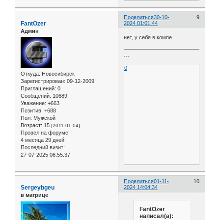
Поделиться
30-10-
9
FantOzer
2024 01:01:44
Админ
нет, у себя в компе
---
0
Откуда:
Новосибирск
Зарегистрирован
: 09-12-2009
Приглашений:
0
Сообщений:
10689
Уважение:
+663
Позитив:
+688
Пол:
Мужской
Возраст:
15
[2011-01-04]
Провел на форуме:
4 месяца 29 дней
Последний визит:
27-07-2025 06:55:37
Поделиться
01-11-
10
Sergeybgeu
2024 14:04:34
в матрице
FantOzer
написал(а):