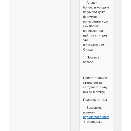
А наши
болбесы которые
не умеют даже
форумом
пользоваться до
сих пор не
понимают как
найти и считают
это
невозможным.
Олухи!
Подпись
автора
---
Привет спасибо
старался) да
сегодня отпишу
ник ок в личку)
Подпись автора
Вскрытие,
покажет
http://fantozer.narod.ru/smiles/35.g
кто виноват.