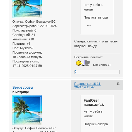
нет, у себя в
компе
Подпись автора
Откуда:
София Болгария-ЕС
---
Зарегистрирован
: 22-09-2024
Приглашений:
0
Сообщений:
84
Уважение:
+18
Смотрю сейчас что за песня
Позитив:
+4
надеюсь найду.
Пол:
Мужской
Провел на форуме:
18 часов 43 минуты
Вскрытие, покажет
Последний визит:
кто виноват.
17-11-2025 04:17:59
0
Поделиться
16-11-
11
Sergeybgeu
2024 14:43:47
в матрице
FantOzer
написал(а):
нет, у себя в
компе
Подпись автора
Откуда:
София Болгария-ЕС