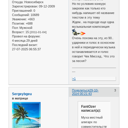
Откуда:
Новосибирск
Но по условию конкурс
Зарегистрирован
: 09-12-2009
закроем как только кто
Приглашений:
0
нибудь напишет её название
Сообщений:
10689
текстом в эту тему
Уважение:
+663
Ждем.. на подходе еще одна
Позитив:
+688
музыкальная композиция
Пол:
Мужской
Возраст:
15
[2011-01-04]
Провел на форуме:
Очень похожа на эту, из 90..
4 месяца 29 дней
ударники и голос в осносном
Последний визит:
в ней и периодически музыка
27-07-2025 06:55:37
останавливается и голос
говорит Чек Миссед.. Что это
за песня?
---
+1
Поделиться
29-10-
3
Sergeybgeu
2024 00:21:43
в матрице
FantOzer
написал(а):
Муха местный
алигарх по
совместительству