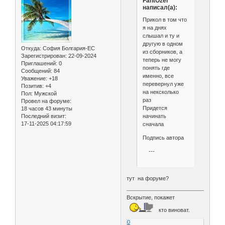
FantOzer
написал(а):
Прикол в том что
я на днях
слышал и ту и
другую в одном
Откуда:
София Болгария-ЕС
из сборников, а
Зарегистрирован
: 22-09-2024
теперь не могу
Приглашений:
0
понять где
Сообщений:
84
именно, все
Уважение:
+18
перевернул уже
Позитив:
+4
на нексколько
Пол:
Мужской
раз
Провел на форуме:
Придется
18 часов 43 минуты
начинать
Последний визит:
17-11-2025 04:17:59
сначала
Подпись автора
---
тут на форуме?
Вскрытие, покажет
кто виноват.
0