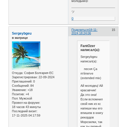
молодым🤣
ツ
0
Поделиться
18-11-
15
Sergeybgeu
2024 18:24:06
в матрице
FantOzer
написал(а):
Sergeybgeu
написал(а):
песня Ça
Откуда:
София Болгария-ЕС
m'énerve
Зарегистрирован
: 22-09-2024
(extended mix)
Приглашений:
0
Ай молодец! Ай
Сообщений:
84
Уважение:
+18
красавчик!
Позитив:
+4
Да это она!
Пол:
Мужской
Если вспомнил
Провел на форуме:
свой ник из кс
18 часов 43 минуты
напиши мы его
Последний визит:
впишем в книгу
17-11-2025 04:17:59
рекордов
Морозилки, так
как ты первый