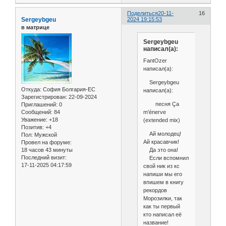
Поделиться
20-11-
16
Sergeybgeu
2024 19:15:53
в матрице
Sergeybgeu
написал(а):
FantOzer
написал(а):
Sergeybgeu
Откуда:
София Болгария-ЕС
написал(а):
Зарегистрирован
: 22-09-2024
песня Ça
Приглашений:
0
m'énerve
Сообщений:
84
Уважение:
+18
(extended mix)
Позитив:
+4
Ай молодец!
Пол:
Мужской
Ай красавчик!
Провел на форуме:
Да это она!
18 часов 43 минуты
Последний визит:
Если вспомнил
17-11-2025 04:17:59
свой ник из кс
напиши мы его
впишем в книгу
рекордов
Морозилки, так
как ты первый
кто написал её
название!