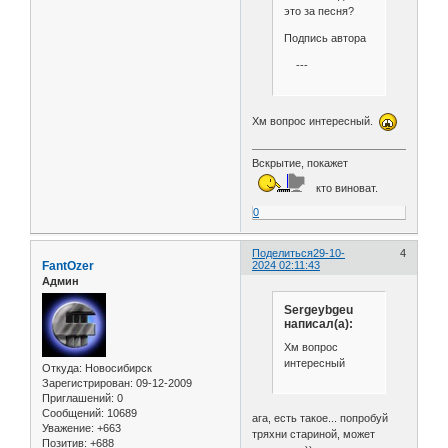
это за песня?
Подпись автора
---
Хм вопрос интересный.
Вскрытие, покажет
кто виноват.
0
Поделиться
29-10-
4
FantOzer
2024 02:11:43
Админ
Sergeybgeu
написал(а):
Хм вопрос
интересный
Откуда:
Новосибирск
Зарегистрирован
: 09-12-2009
Приглашений:
0
Сообщений:
10689
ага, есть такое... попробуй
Уважение:
+663
тряхни стариной, может
Позитив:
+688