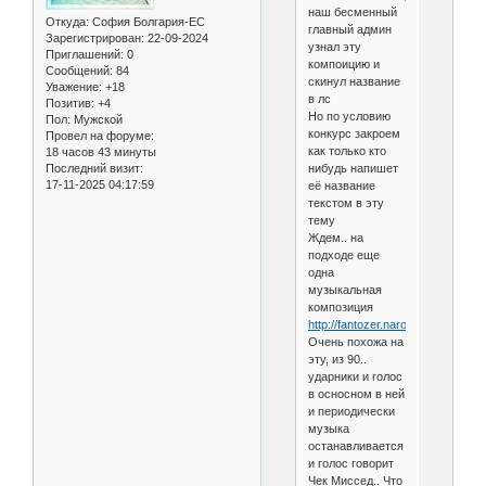
наш бесменный
Откуда:
София Болгария-ЕС
главный админ
Зарегистрирован
: 22-09-2024
узнал эту
Приглашений:
0
компоицию и
Сообщений:
84
скинул название
Уважение:
+18
в лс
Позитив:
+4
Но по условию
Пол:
Мужской
конкурс закроем
Провел на форуме:
как только кто
18 часов 43 минуты
нибудь напишет
Последний визит:
17-11-2025 04:17:59
её название
текстом в эту
тему
Ждем.. на
подходе еще
одна
музыкальная
композиция
http://fantozer.narod.ru/smiles/245
Очень похожа на
эту, из 90..
ударники и голос
в осносном в ней
и периодически
музыка
останавливается
и голос говорит
Чек Миссед.. Что