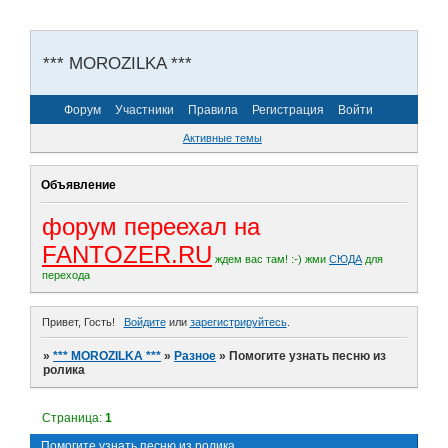
*** MOROZILKA ***
Форум
Участники
Правила
Регистрация
Войти
Активные темы
Объявление
форум переехал на
FANTOZER.RU
ждем вас там! :-)
жми
СЮДА
для
перехода
Привет, Гость!
Войдите
или
зарегистрируйтесь
.
»
*** MOROZILKA ***
»
Разное
»
Помогите узнать песню из
ролика
Страница:
1
Помогите узнать песню из ролика