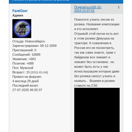
Поделиться
28-10-
1
FantOzer
2024 21:07:01
Админ
Помогите узнать песню из
ролика. Название композиции
и кто исполняет.
Отрывой этой песни есть вот
в этом ролике Девушка на
Откуда:
Новосибирск
тракторе. К сожалению в
Зарегистрирован
: 09-12-2009
России его не посмотреть,
Приглашений:
0
так как сами знаете, трам с
Сообщений:
10689
байденом все ломают и
Уважение:
+663
ломают без остановки.. но
Позитив:
+688
может быть есть у нас
Пол:
Мужской
яснослышашие которые даже
Возраст:
15
[2011-01-04]
без ролика смогут узнать и
Провел на форуме:
назвать.. Всремя в ролике
4 месяца 29 дней
Последний визит:
ставьте на 2:50
27-07-2025 06:55:37