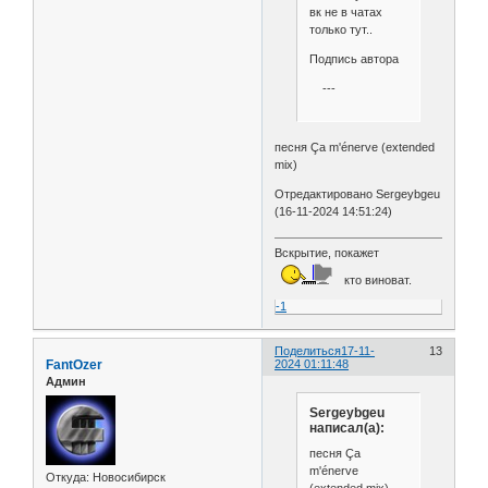
вк не в чатах
только тут..
Подпись автора
---
песня Ça m'énerve (extended
mix)
Отредактировано Sergeybgeu
(16-11-2024 14:51:24)
Вскрытие, покажет
кто виноват.
-1
Поделиться
17-11-
13
FantOzer
2024 01:11:48
Админ
Sergeybgeu
написал(а):
песня Ça
m'énerve
Откуда:
Новосибирск