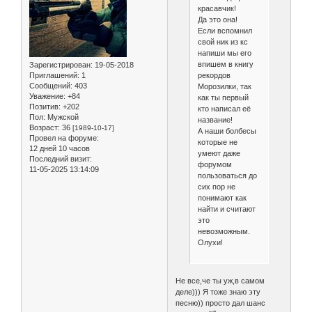
красавчик!
Да это она!
Если вспомнил
свой ник из кс
напиши мы его
впишем в книгу
Зарегистрирован
: 19-05-2018
рекордов
Приглашений:
1
Сообщений:
403
Морозилки, так
Уважение:
+84
как ты первый
Позитив:
+202
кто написал её
Пол:
Мужской
название!
Возраст:
36
[1989-10-17]
А наши болбесы
Провел на форуме:
которые не
12 дней 10 часов
умеют даже
Последний визит:
форумом
11-05-2025 13:14:09
пользоваться до
сих пор не
понимают как
найти и считают
это
невозможным.
Олухи!
Не все,че ты уж,в самом
деле))) Я тоже знаю эту
песню)) просто дал шанс