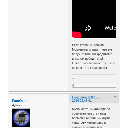
Если ктото из игроков
Морозилки угадает первым
получит 100 000 кредитов в
игру, как победитель!
Ответ писать только тут не в
вк не в чатах только тут..
---
0
Поделиться
28-10-
2
FantOzer
2024 22:43:01
Админ
Муха местный алигарх по
совместительству наш
бесменный главный админ
узнал эту компоицию и
скинул название в лс