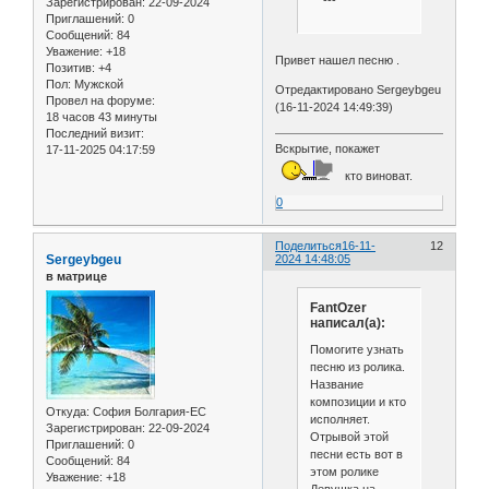
---
Зарегистрирован
: 22-09-2024
Приглашений:
0
Сообщений:
84
Уважение:
+18
Привет нашел песню .
Позитив:
+4
Пол:
Мужской
Отредактировано Sergeybgeu
Провел на форуме:
(16-11-2024 14:49:39)
18 часов 43 минуты
Последний визит:
Вскрытие, покажет
17-11-2025 04:17:59
кто виноват.
0
Поделиться
16-11-
12
Sergeybgeu
2024 14:48:05
в матрице
FantOzer
написал(а):
Помогите узнать
песню из ролика.
Название
композиции и кто
Откуда:
София Болгария-ЕС
исполняет.
Зарегистрирован
: 22-09-2024
Отрывой этой
Приглашений:
0
песни есть вот в
Сообщений:
84
этом ролике
Уважение:
+18
Девушка на