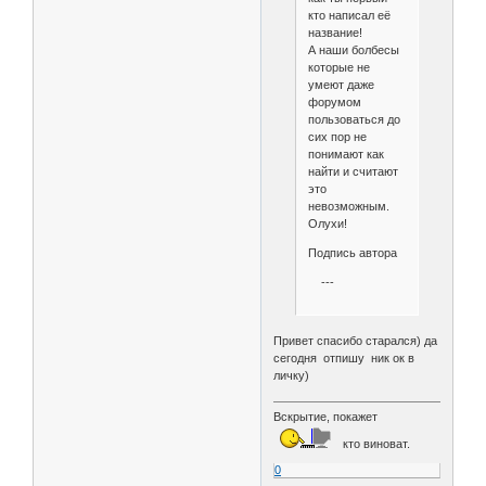
кто написал её
название!
А наши болбесы
которые не
умеют даже
форумом
пользоваться до
сих пор не
понимают как
найти и считают
это
невозможным.
Олухи!
Подпись автора
---
Привет спасибо старался) да
сегодня отпишу ник ок в
личку)
Вскрытие, покажет
кто виноват.
0