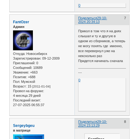
0
Поделиться
29-10-
7
FantOzer
2024 20:34:13
Админ
Прикол в том что я на днях
слышал и ту и другую в
одном из сборников, а теперь
не могу понять где именно,
все перевернул уже на
Откуда:
Новосибирск
нексколько раз
Зарегистрирован
: 09-12-2009
Придется начинать сначала
Приглашений:
0
Сообщений:
10689
Уважение:
+663
---
Позитив:
+688
0
Пол:
Мужской
Возраст:
15
[2011-01-04]
Провел на форуме:
4 месяца 29 дней
Последний визит:
27-07-2025 06:55:37
Поделиться
29-10-
8
Sergeybgeu
2024 23:13:29
в матрице