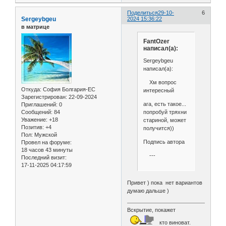
Поделиться
29-10-
6
Sergeybgeu
2024 15:36:22
в матрице
FantOzer
написал(а):
Sergeybgeu
написал(а):
Хм вопрос
Откуда:
София Болгария-ЕС
интересный
Зарегистрирован
: 22-09-2024
ага, есть такое...
Приглашений:
0
попробуй тряхни
Сообщений:
84
Уважение:
+18
стариной, может
Позитив:
+4
получится))
Пол:
Мужской
Подпись автора
Провел на форуме:
18 часов 43 минуты
---
Последний визит:
17-11-2025 04:17:59
Привет ) пока нет вариантов
думаю дальше )
Вскрытие, покажет
кто виноват.