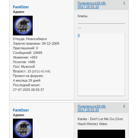
Поделиться
18-08-
1
FantOzer
2017 19:31:10
Админ
Клипы
---
0
Откуда:
Новосибирск
Зарегистрирован
: 09-12-2009
Приглашений:
0
Сообщений:
10689
Уважение:
+663
Позитив:
+688
Пол:
Мужской
Возраст:
15
[2011-01-04]
Провел на форуме:
4 месяца 29 дней
Последний визит:
27-07-2025 06:55:37
Поделиться
18-08-
2
FantOzer
2017 19:31:42
Админ
Kanita - Don't Let Me Go (Gon
Haziri Remix) Video