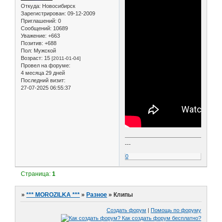
Откуда:
Новосибирск
Зарегистрирован
: 09-12-2009
Приглашений:
0
Сообщений:
10689
Уважение:
+663
Позитив:
+688
Пол:
Мужской
Возраст:
15
[2011-01-04]
Провел на форуме:
4 месяца 29 дней
Последний визит:
27-07-2025 06:55:37
---
0
Страница:
1
»
*** MOROZILKA ***
»
Разное
»
Клипы
Создать форум
|
Помощь по форуму