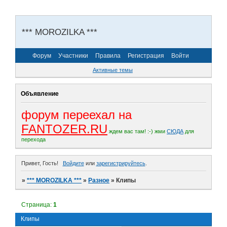
*** MOROZILKA ***
Форум
Участники
Правила
Регистрация
Войти
Активные темы
Объявление
форум переехал на
FANTOZER.RU
ждем вас там! :-)
жми
СЮДА
для
перехода
Привет, Гость!
Войдите
или
зарегистрируйтесь
.
»
*** MOROZILKA ***
»
Разное
»
Клипы
Страница:
1
Клипы