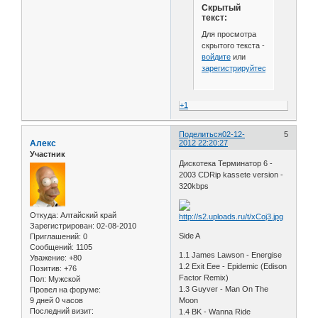
Скрытый
текст:
Для просмотра
скрытого текста -
войдите
или
зарегистрируйтесь
.
+1
Поделиться
02-12-
5
Алекс
2012 22:20:27
Участник
Дискотека Терминатор 6 -
2003 CDRip kassete version -
320kbps
Откуда:
Алтайский край
Зарегистрирован
: 02-08-2010
Side A
Приглашений:
0
Сообщений:
1105
1.1 James Lawson - Energise
Уважение:
+80
1.2 Exit Eee - Epidemic (Edison
Позитив:
+76
Factor Remix)
Пол:
Мужской
1.3 Guyver - Man On The
Провел на форуме:
9 дней 0 часов
Moon
Последний визит:
1.4 BK - Wanna Ride