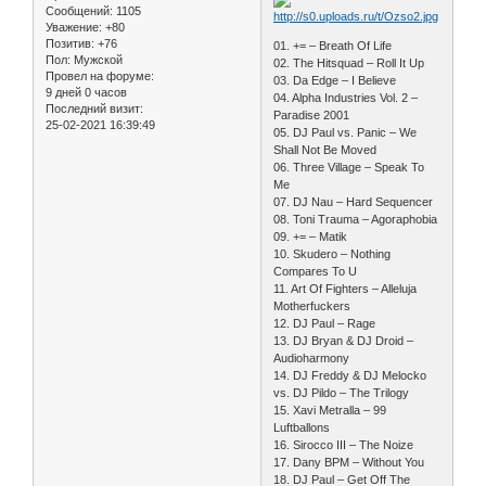
Сообщений:
1105
Уважение:
+80
Позитив:
+76
01. += – Breath Of Life
Пол:
Мужской
02. The Hitsquad – Roll It Up
Провел на форуме:
03. Da Edge – I Believe
9 дней 0 часов
04. Alpha Industries Vol. 2 –
Последний визит:
Paradise 2001
25-02-2021 16:39:49
05. DJ Paul vs. Panic – We
Shall Not Be Moved
06. Three Village – Speak To
Me
07. DJ Nau – Hard Sequencer
08. Toni Trauma – Agoraphobia
09. += – Matik
10. Skudero – Nothing
Compares To U
11. Art Of Fighters – Alleluja
Motherfuckers
12. DJ Paul – Rage
13. DJ Bryan & DJ Droid –
Audioharmony
14. DJ Freddy & DJ Melocko
vs. DJ Pildo – The Trilogy
15. Xavi Metralla – 99
Luftballons
16. Sirocco III – The Noize
17. Dany BPM – Without You
18. DJ Paul – Get Off The