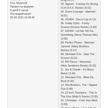
Пол:
Мужской
03. Signum - Coming On Strong
Провел на форуме:
(S.H.O.K.K. Remix) (5:01)
9 дней 0 часов
04. Dutch Courage - Slammin'
Последний визит:
(6:01)
25-02-2021 16:39:49
05. OD404 - Disco Cop (4:13)
06. Untidy Dubs - Funky
Groove (Kronos Remix) (3:49)
07. OD404 - Let Me Tell You
Something (Steve Thomas Mix)
(3:00)
08. Perfect Phase - Slammer
Jammer (Warp Brothers
Remix) (5:47)
09. Stimulant DJs - Stop The
Groove (5:22)
10. RR Fierce - Neuronex
(Nick Sentience Remix) (5:32)
11. Jez & Charlie - It's About
Music (3:49)
12. Stimulant DJs - Blow Da
Roof (5:30)
13. Riot Brothers, The - Ripped
Out (3:48)
14. 12 Inch Thumpers - This Is
The One (Mobi D Remix) (3:35)
15. Christiaan - Free Your Mind
(3:35)
16. Steve Blake - I Get A Rush