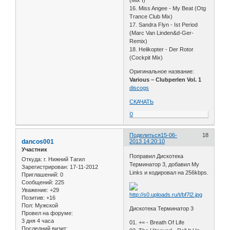
(Mix I)
16. Miss Angee - My Beat (Otg
Trance Club Mix)
17. Sandra Flyn - Ist Period
(Marc Van Linden&d-Ger-
Remix)
18. Helikopter - Der Rotor
(Cockpit Mix)
Оригинальное название:
Various – Clubperlen Vol. 1
discogs
СКАЧАТЬ
0
Поделиться
15-06-
18
dancos001
2013 14:20:10
Участник
Поправил Дискотека
Откуда:
г. Нижний Тагил
Терминатор 3, добавил My
Зарегистрирован
: 17-11-2012
Links и кодировал на 256kbps.
Приглашений:
0
Сообщений:
225
Уважение:
+29
Позитив:
+16
Пол:
Мужской
Дискотека Терминатор 3
Провел на форуме:
3 дня 4 часа
01. += - Breath Of Life
Последний визит: