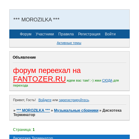
*** MOROZILKA ***
Форум
Участники
Правила
Регистрация
Войти
Активные темы
Объявление
форум переехал на
FANTOZER.RU
ждем вас там! :-)
жми
СЮДА
для
перехода
Привет, Гость!
Войдите
или
зарегистрируйтесь
.
»
*** MOROZILKA ***
»
Музыкальные сборники
»
Дискотека
Терминатор
Страница:
1
Дискотека Терминатор