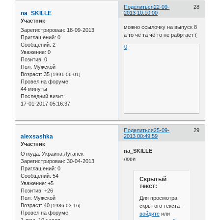
Поделиться
22-09-
28
na_SKILLE
2013 10:10:00
Участник
можно ссылочку на выпуск 8
Зарегистрирован
: 18-09-2013
а то чё та чё то не рабртает (
Приглашений:
0
Сообщений:
2
0
Уважение:
0
Позитив:
0
Пол:
Мужской
Возраст:
35
[1991-06-01]
Провел на форуме:
44 минуты
Последний визит:
17-01-2017 05:16:37
Поделиться
25-09-
29
alexsashka
2013 00:49:59
Участник
na_SKILLE
Откуда:
Украина,Луганск
лови
Зарегистрирован
: 30-04-2013
Приглашений:
0
Сообщений:
54
Скрытый
Уважение:
+5
текст:
Позитив:
+26
Для просмотра
Пол:
Мужской
Возраст:
40
скрытого текста -
[1986-03-16]
Провел на форуме:
войдите
или
1 день 10 часов