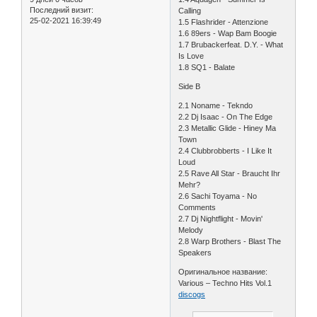
Последний визит:
Calling
25-02-2021 16:39:49
1.5 Flashrider - Attenzione
1.6 89ers - Wap Bam Boogie
1.7 Brubackerfeat. D.Y. - What
Is Love
1.8 SQ1 - Balate
Side B
2.1 Noname - Tekndo
2.2 Dj Isaac - On The Edge
2.3 Metallic Glide - Hiney Ma
Town
2.4 Clubbrobberts - I Like It
Loud
2.5 Rave All Star - Braucht Ihr
Mehr?
2.6 Sachi Toyama - No
Comments
2.7 Dj Nightflight - Movin'
Melody
2.8 Warp Brothers - Blast The
Speakers
Оригинальное название:
Various – Techno Hits Vol.1
discogs