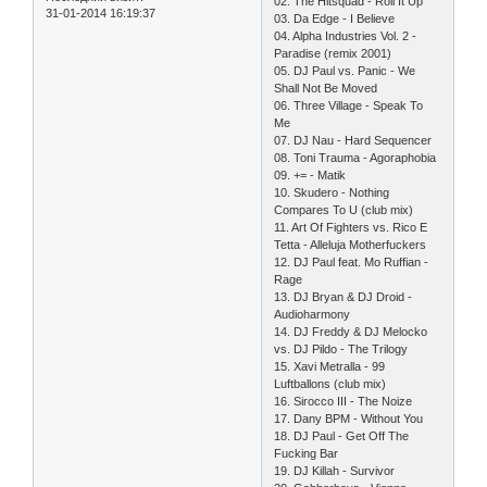
02. The Hitsquad - Roll It Up
31-01-2014 16:19:37
03. Da Edge - I Believe
04. Alpha Industries Vol. 2 -
Paradise (remix 2001)
05. DJ Paul vs. Panic - We
Shall Not Be Moved
06. Three Village - Speak To
Me
07. DJ Nau - Hard Sequencer
08. Toni Trauma - Agoraphobia
09. += - Matik
10. Skudero - Nothing
Compares To U (club mix)
11. Art Of Fighters vs. Rico E
Tetta - Alleluja Motherfuckers
12. DJ Paul feat. Mo Ruffian -
Rage
13. DJ Bryan & DJ Droid -
Audioharmony
14. DJ Freddy & DJ Melocko
vs. DJ Pildo - The Trilogy
15. Xavi Metralla - 99
Luftballons (club mix)
16. Sirocco III - The Noize
17. Dany BPM - Without You
18. DJ Paul - Get Off The
Fucking Bar
19. DJ Killah - Survivor