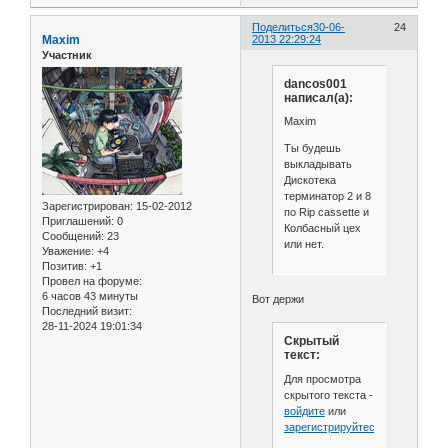
Поделиться
30-06-
24
Maxim
2013 22:29:24
Участник
dancos001
написал(а):
Maxim
Ты будешь
выкладывать
Дискотека
терминатор 2 и 8
Зарегистрирован
: 15-02-2012
по Rip cassette и
Приглашений:
0
Колбасный цех
Сообщений:
23
или нет.
Уважение:
+4
Позитив:
+1
Провел на форуме:
6 часов 43 минуты
Вот держи
Последний визит:
28-11-2024 19:01:34
Скрытый
текст:
Для просмотра
скрытого текста -
войдите
или
зарегистрируйтесь
.