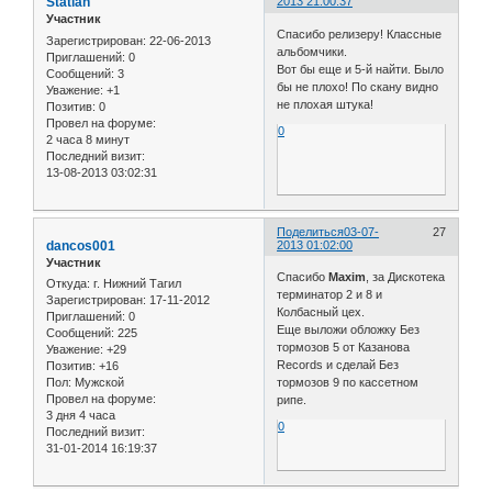
Statian
2013 21:00:37
Участник
Спасибо релизеру! Классные
Зарегистрирован
: 22-06-2013
альбомчики.
Приглашений:
0
Вот бы еще и 5-й найти. Было
Сообщений:
3
бы не плохо! По скану видно
Уважение:
+1
не плохая штука!
Позитив:
0
Провел на форуме:
0
2 часа 8 минут
Последний визит:
13-08-2013 03:02:31
Поделиться
03-07-
27
dancos001
2013 01:02:00
Участник
Спасибо
Maxim
, за Дискотека
Откуда:
г. Нижний Тагил
терминатор 2 и 8 и
Зарегистрирован
: 17-11-2012
Колбасный цех.
Приглашений:
0
Еще выложи обложку Без
Сообщений:
225
тормозов 5 от Казанова
Уважение:
+29
Records и сделай Без
Позитив:
+16
Пол:
Мужской
тормозов 9 по кассетном
Провел на форуме:
рипе.
3 дня 4 часа
0
Последний визит:
31-01-2014 16:19:37