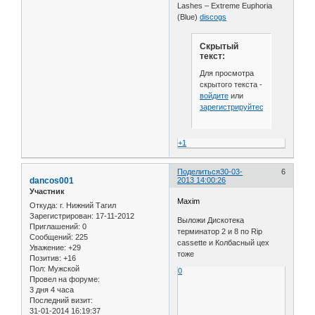
Lashes – Extreme Euphoria
(Blue)
discogs
Скрытый
текст:
Для просмотра
скрытого текста -
войдите
или
зарегистрируйтесь
.
+1
Поделиться
30-03-
6
dancos001
2013 14:00:26
Участник
Maxim
Откуда:
г. Нижний Тагил
Зарегистрирован
: 17-11-2012
Выложи Дискотека
Приглашений:
0
терминатор 2 и 8 по Rip
Сообщений:
225
cassette и Колбасный цех
Уважение:
+29
тоже
Позитив:
+16
Пол:
Мужской
0
Провел на форуме:
3 дня 4 часа
Последний визит:
31-01-2014 16:19:37