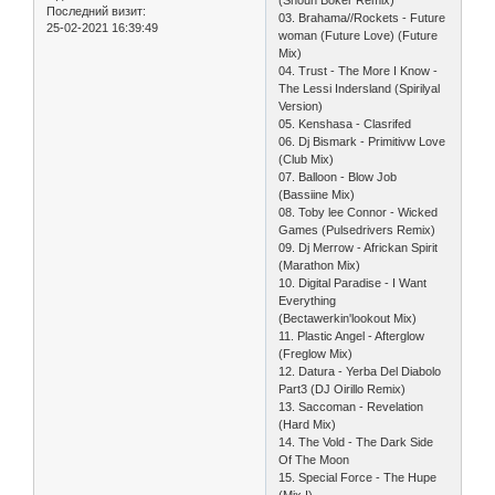
(Shoun Boker Remix)
Последний визит:
03. Brahama//Rockets - Future
25-02-2021 16:39:49
woman (Future Love) (Future
Mix)
04. Trust - The More I Know -
The Lessi Indersland (Spirilyal
Version)
05. Kenshasa - Clasrifed
06. Dj Bismark - Primitivw Love
(Club Mix)
07. Balloon - Blow Job
(Bassiine Mix)
08. Toby lee Connor - Wicked
Games (Pulsedrivers Remix)
09. Dj Merrow - Africkan Spirit
(Marathon Mix)
10. Digital Paradise - I Want
Everything
(Bectawerkin'lookout Mix)
11. Plastic Angel - Afterglow
(Freglow Mix)
12. Datura - Yerba Del Diabolo
Part3 (DJ Oirillo Remix)
13. Saccoman - Revelation
(Hard Mix)
14. The Vold - The Dark Side
Of The Moon
15. Special Force - The Hupe