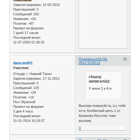
Зарегистрирован
: 12-02-2012
Приглашений:
0
Сообщений:
202
Уважение:
+20
Позитив:
+87
Провел на форуме:
7 дней 17 часов
Последний визит:
11-07-2026 01:30:32
Поделиться
19-06-
21
dancos001
2013 12:50:21
Участник
Откуда:
г. Нижний Тагил
chuzoy
Зарегистрирован
: 17-11-2012
написал(а):
Приглашений:
0
Сообщений:
225
У меня 2 и 8-я
Уважение:
+29
Позитив:
+16
Пол:
Мужской
Выложи пожалуйста, а у тебя
Провел на форуме:
есть Колбасный цехъ 1 от
3 дня 4 часа
Казанова Records тоже
Последний визит:
выложи.
31-01-2014 16:19:37
0