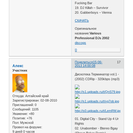
Fucking Bar
19. DJ Killah – Survivor
20. Gabberboys – Vienna
СКАЧАТЬ
Оригинальное
название:
Various
Professional DJs 2002
discogs
0
Поделиться
15-06-
17
Алекс
2013 14:00:08
Участник
Дискотека Терминатор vol.1 -
(2002) CDRip - 320kbps (mp3)
Откуда:
Алтайский край
Зарегистрирован
: 02-08-2010
Приглашений:
0
Сообщений:
1105
Уважение:
+80
Позитив:
+76
01. Digital City - Stand Up 4 Ur
Пол:
Мужской
Rights
Провел на форуме:
02. Unabomber - Btereo Bgay
9 дней 0 часов