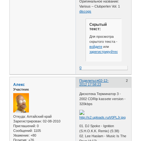
Оригинальное название:
Various – Clubperlen Vol. 1
discogs
Скрытый
текст:
Для просмотра
скрытого текста -
войдите
или
зарегистрируйтесь
.
0
Поделиться
02-12-
2
Алекс
2012 17:58:23
Участник
Дискотека Терминатор 3 -
2002 CDRip kassete version -
320kbps
Откуда:
Алтайский край
Зарегистрирован
: 02-08-2010
01. DJ Spoke - Ignition
Приглашений:
0
Сообщений:
1105
(S.H.O.K.K. Remix) (5:38)
Уважение:
+80
02. Lee Haslam - Music Is The
Позитив:
+76
Drug (4:17)