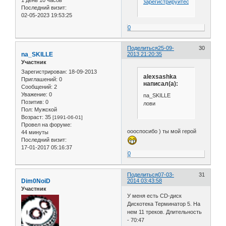
зарегистрируйтесь
.
Последний визит:
02-05-2023 19:53:25
0
Поделиться
25-09-
30
na_SKILLE
2013 21:20:35
Участник
Зарегистрирован
: 18-09-2013
alexsashka
Приглашений:
0
написал(а):
Сообщений:
2
Уважение:
0
na_SKILLE
Позитив:
0
лови
Пол:
Мужской
Возраст:
35
[1991-06-01]
Провел на форуме:
оооспосибо ) ты мой герой
44 минуты
Последний визит:
17-01-2017 05:16:37
0
Поделиться
07-03-
31
Dim0NoiD
2014 03:43:58
Участник
У меня есть CD-диск
Дискотека Терминатор 5. На
нем 11 треков. Длительность
- 70:47