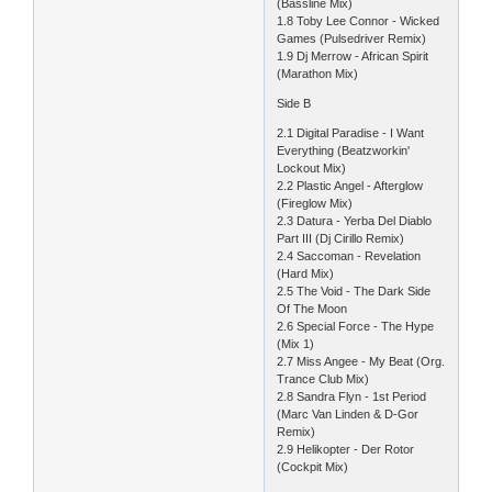
(Bassline Mix)
1.8 Toby Lee Connor - Wicked
Games (Pulsedriver Remix)
1.9 Dj Merrow - African Spirit
(Marathon Mix)
Side B
2.1 Digital Paradise - I Want
Everything (Beatzworkin'
Lockout Mix)
2.2 Plastic Angel - Afterglow
(Fireglow Mix)
2.3 Datura - Yerba Del Diablo
Part III (Dj Cirillo Remix)
2.4 Saccoman - Revelation
(Hard Mix)
2.5 The Void - The Dark Side
Of The Moon
2.6 Special Force - The Hype
(Mix 1)
2.7 Miss Angee - My Beat (Org.
Trance Club Mix)
2.8 Sandra Flyn - 1st Period
(Marc Van Linden & D-Gor
Remix)
2.9 Helikopter - Der Rotor
(Cockpit Mix)