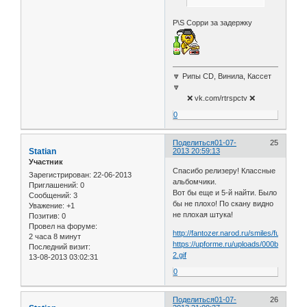
P\S Сорри за задержку
🔽 Рипы CD, Винила, Кассет
🔽
❌ vk.com/rtrspctv ❌
0
Поделиться
01-07-
25
Statian
2013 20:59:13
Участник
Спасибо релизеру! Классные
Зарегистрирован
: 22-06-2013
альбомчики.
Приглашений:
0
Вот бы еще и 5-й найти. Было
Сообщений:
3
бы не плохо! По скану видно
Уважение:
+1
не плохая штука!
Позитив:
0
Провел на форуме:
http://fantozer.narod.ru/smiles/funp02048
2 часа 8 минут
https://upforme.ru/uploads/000b/6d/d1/4
Последний визит:
2.gif
13-08-2013 03:02:31
0
Поделиться
01-07-
26