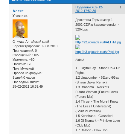
Поделиться
02-12-
1
Алекс
2012 17:52:36
Участник
Дискотека Терминатор 1 -
2002 CDRip kassete version -
320kbps
Откуда:
Алтайский край
Зарегистрирован
: 02-08-2010
Приглашений:
0
Сообщений:
1105
Уважение:
+80
Side A
Позитив:
+76
1.1 Digital City - Stand Up 4 Ur
Пол:
Мужской
Rights
Провел на форуме:
9 дней 0 часов
1.2 Unabomber - 6Etero 6Gay
Последний визит:
(Shaun Baker Remix)
25-02-2021 16:39:49
1.3 Brahama - Rockets -
Future Woman (Future Love)
(Future Mix)
1.4 Thrust - The More I Know
(The Less I Understand)
(Spiritual Version)
1.5 Kenshasa - Classified
1.6 Dj Bismark - Primitive Love
(Club Mix)
1.7 Balloon - Blow Job