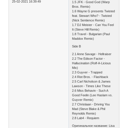
25-02-2021 16:39:49
1.5 JFK - Good God (Warp
Bros. Remix)
1.6 Wayne G presents Twisted
feat. Stewart Who? - Twisted
(Nick Sentience Remix)
1.7 DJ Meister - Can You Feel
It (Steve Hill Remix)
1.8 Travel - Bulgarian (Paul
Maddox Remix)
Side B
2.1 Anne Savage - Hellraiser
2.2 The Edison Factor -
Hallucination (Rolf-A-Licious
Mix)
2.3 Guyver - Trapped
2.4 Riot Bros. - Flashback
2.5 Carl Nicholson & James
Lawson - Times Like These
2.6 Miss Behavin - Such A
Good Feelin (Lee Haslam vs.
Guyver Remix)
2.7 Christiaan - Driving You
Mad (Steve Blake & Phil
Reynolds Remix)
2.8 Lab4 - Requiem
Оригинальное название: Lisa