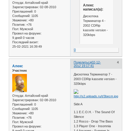
Откуда:
Алтайский край
Алекс
Зарегистрирован
: 02-08-2010
написал(а):
Приглашений:
0
Сообщений:
1105
Дискотека
Уважение:
+80
Терминатор 4 -
Позитив:
+76
2002 CDRip
Пол:
Мужской
kassete version -
Провел на форуме:
320kbps
9 дней 0 часов
Последний визит:
25-02-2021 16:39:49
0
Поделиться
02-12-
4
Алекс
2012 19:17:41
Участник
Дискотека Терминатор 7 -
2003 CDRip kassete version -
320kbps
Откуда:
Алтайский край
Зарегистрирован
: 02-08-2010
Side A
Приглашений:
0
Сообщений:
1105
1.1 E.C.O.H. - The Sound Of
Уважение:
+80
Silence
Позитив:
+76
1.2 Rocco - Drop The Bass
Пол:
Мужской
1.3 Player One - Insomnia
Провел на форуме:
9 дней 0 часов
1.4 Aquagen - Summer Is