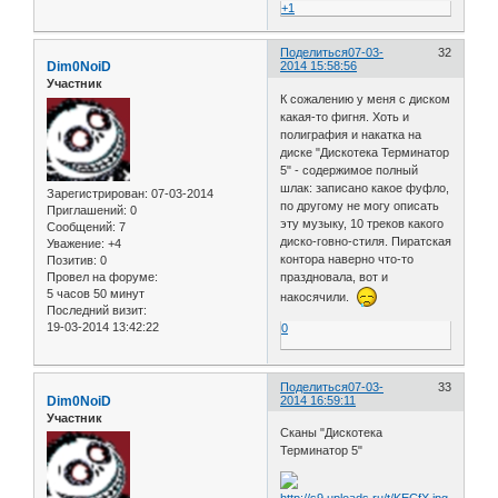
+1
Поделиться
07-03-
32
Dim0NoiD
2014 15:58:56
Участник
К сожалению у меня с диском
какая-то фигня. Хоть и
полиграфия и накатка на
диске "Дискотека Терминатор
5" - содержимое полный
шлак: записано какое фуфло,
Зарегистрирован
: 07-03-2014
по другому не могу описать
Приглашений:
0
эту музыку, 10 треков какого
Сообщений:
7
диско-говно-стиля. Пиратская
Уважение:
+4
контора наверно что-то
Позитив:
0
Провел на форуме:
праздновала, вот и
5 часов 50 минут
накосячили.
Последний визит:
19-03-2014 13:42:22
0
Поделиться
07-03-
33
Dim0NoiD
2014 16:59:11
Участник
Сканы "Дискотека
Терминатор 5"