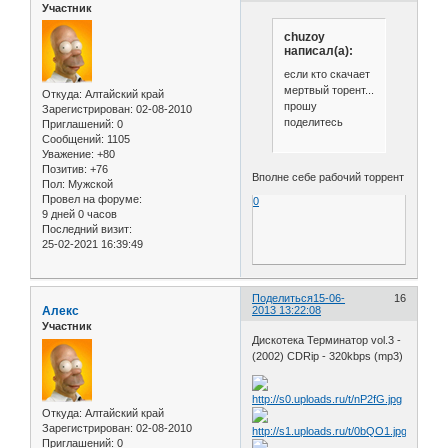
Участник
chuzoy
написал(а):
если кто скачает
мертвый торент...
Откуда:
Алтайский край
прошу
Зарегистрирован
: 02-08-2010
поделитесь
Приглашений:
0
Сообщений:
1105
Уважение:
+80
Позитив:
+76
Вполне себе рабочий торрент
Пол:
Мужской
Провел на форуме:
0
9 дней 0 часов
Последний визит:
25-02-2021 16:39:49
Поделиться
15-06-
16
Алекс
2013 13:22:08
Участник
Дискотека Терминатор vol.3 -
(2002) CDRip - 320kbps (mp3)
Откуда:
Алтайский край
Зарегистрирован
: 02-08-2010
Приглашений:
0