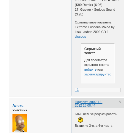
(K90 Remix) (6:06)
17. Guyver - Serious Sound
(3:28)
Оригинальное название:
Extreme Euphoria Mixed by
Lisa Lashes 2002 CD 1
discogs
Скрытый
текст:
Для просмотра
скрытого текста -
войдите
или
зарегистрируйтесь
.
+1
Поделиться
02-12-
3
Алекс
2012 18:00:44
Участник
Блин нельзя редактировать
Выше не 3-я, а 4-я часть