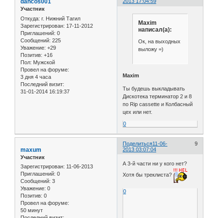
dancos001
2013 17:04:59
Участник
Откуда:
г. Нижний Тагил
Maxim
Зарегистрирован
: 17-11-2012
написал(а):
Приглашений:
0
Сообщений:
225
Ок, на выходных
Уважение:
+29
выложу =)
Позитив:
+16
Пол:
Мужской
Провел на форуме:
Maxim
3 дня 4 часа
Последний визит:
Ты будешь выкладывать
31-01-2014 16:19:37
Дискотека терминатор 2 и 8
по Rip cassette и Колбасный
цех или нет.
0
Поделиться
11-06-
9
maxum
2013 03:07:04
Участник
А 3-й части ни у кого нет?
Зарегистрирован
: 11-06-2013
Приглашений:
0
Хотя бы треклиста?
Сообщений:
3
Уважение:
0
0
Позитив:
0
Провел на форуме:
50 минут
Последний визит: