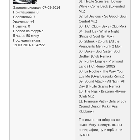
01. Hi-Lite Scan feat. Boysie
White - Come Back (Extended
Зарегистрирован
: 07-03-2014
Mix)
Приглашений:
0
02. Lil Devious - So Good (Soul
Сообщений:
7
Central Mix)
Уважение:
+4
03. T.C. Club - Sexy (Club Mix)
Позитив:
0
Провел на форуме:
04. Just Us - What a Night
5 часов 50 минут
(Kings of Soulfilter Vox)
Последний визит:
05. 2bfunk - 2bfunk (All the
19-03-2014 13:42:22
Presidents Men Funk 2 Mix)
06. Duke - Soul Sister, Soul
Brother (Club Remix)
07. Funky Engine - Promised
Land (T.C. Remix 2002)
08. La Roche - The Way You
Luv Me (Oval Basoski Remix)
09. Sound Attack - All Night, All
Day (Hi-Lite Scan's Remix)
10. The Pigs - Brazilian Rhyme
(Club Mix)
11. Primrose Path - Bells of Joy
(Sound Design Kickin Ass
Klubbmix)
Тот или не тот сборник не
знаю. Могу закинуть сканы
полиграфии, ну и mp3 если
нужны.