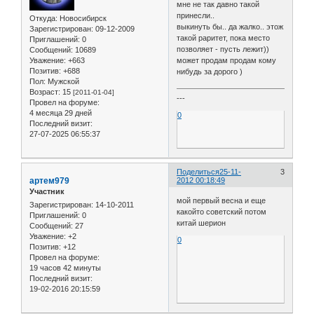
мне не так давно такой
принесли..
Откуда:
Новосибирск
выкинуть бы.. да жалко.. этож
Зарегистрирован
: 09-12-2009
такой раритет, пока место
Приглашений:
0
позволяет - пусть лежит))
Сообщений:
10689
Уважение:
+663
может продам продам кому
Позитив:
+688
нибудь за дорого )
Пол:
Мужской
Возраст:
15
[2011-01-04]
---
Провел на форуме:
4 месяца 29 дней
0
Последний визит:
27-07-2025 06:55:37
Поделиться
25-11-
3
артем979
2012 00:18:49
Участник
мой первый весна и еще
Зарегистрирован
: 14-10-2011
какойто советский потом
Приглашений:
0
китай шерион
Сообщений:
27
Уважение:
+2
0
Позитив:
+12
Провел на форуме:
19 часов 42 минуты
Последний визит:
19-02-2016 20:15:59