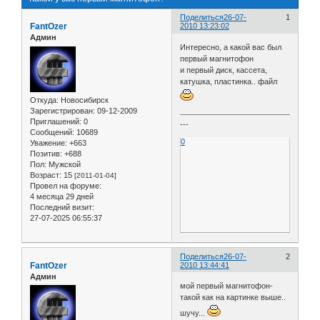
Поделиться
26-07-
1
FantOzer
2010 13:23:02
Админ
Интересно, а какой вас был
первый магнитофон
и первый диск, кассета,
катушка, пластинка.. файл
Откуда:
Новосибирск
Зарегистрирован
: 09-12-2009
Приглашений:
0
---
Сообщений:
10689
0
Уважение:
+663
Позитив:
+688
Пол:
Мужской
Возраст:
15
[2011-01-04]
Провел на форуме:
4 месяца 29 дней
Последний визит:
27-07-2025 06:55:37
Поделиться
26-07-
2
FantOzer
2010 13:44:41
Админ
мой первый магнитофон-
такой как на картинке выше..
шучу...