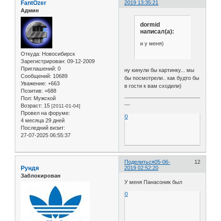
FantOzer
2019 13:35:21
Админ
dormid
написал(а):
и у меня)
Откуда:
Новосибирск
Зарегистрирован
: 09-12-2009
Приглашений:
0
ну кинули бы картинку... мы
Сообщений:
10689
бы посмотрели.. как будто бы
Уважение:
+663
в гости к вам сходили)
Позитив:
+688
Пол:
Мужской
---
Возраст:
15
[2011-01-04]
Провел на форуме:
0
4 месяца 29 дней
Последний визит:
27-07-2025 06:55:37
Поделиться
05-06-
12
Рундя
2019 02:52:20
Заблокирован
У меня Панасоник был
0