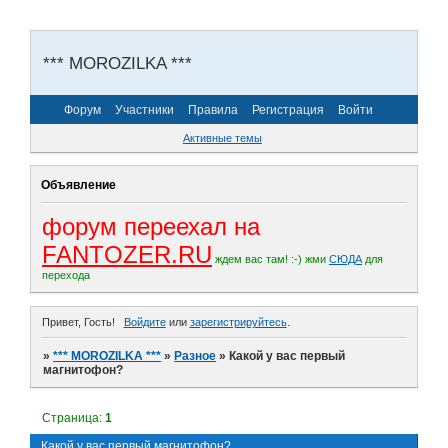
*** MOROZILKA ***
Форум
Участники
Правила
Регистрация
Войти
Активные темы
Объявление
форум переехал на
FANTOZER.RU
ждем вас там! :-)
жми
СЮДА
для
перехода
Привет, Гость!
Войдите
или
зарегистрируйтесь
.
»
*** MOROZILKA ***
»
Разное
»
Какой у вас первый
магнитофон?
Страница:
1
Какой у вас первый магнитофон?