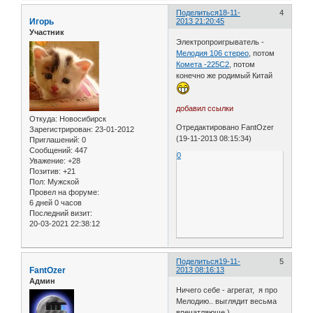
Поделиться
18-11-
4
Игорь
2013 21:20:45
Участник
Электропроигрыватель -
Мелодия 106 стерео
, потом
Комета -225С2
, потом
конечно же родимый Китай
добавил ссылки
Откуда:
Новосибирск
Отредактировано FantOzer
Зарегистрирован
: 23-01-2012
(19-11-2013 08:15:34)
Приглашений:
0
Сообщений:
447
0
Уважение:
+28
Позитив:
+21
Пол:
Мужской
Провел на форуме:
6 дней 0 часов
Последний визит:
20-03-2021 22:38:12
Поделиться
19-11-
5
FantOzer
2013 08:16:13
Админ
Ничего себе - агрегат, я про
Мелодию.. выглядит весьма
впечатляюще.)