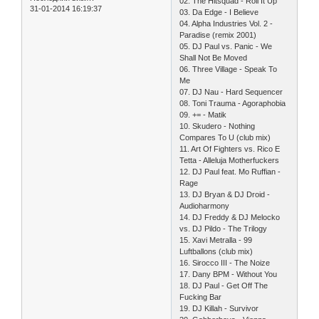
02. The Hitsquad - Roll It Up
31-01-2014 16:19:37
03. Da Edge - I Believe
04. Alpha Industries Vol. 2 -
Paradise (remix 2001)
05. DJ Paul vs. Panic - We
Shall Not Be Moved
06. Three Village - Speak To
Me
07. DJ Nau - Hard Sequencer
08. Toni Trauma - Agoraphobia
09. += - Matik
10. Skudero - Nothing
Compares To U (club mix)
11. Art Of Fighters vs. Rico E
Tetta - Alleluja Motherfuckers
12. DJ Paul feat. Mo Ruffian -
Rage
13. DJ Bryan & DJ Droid -
Audioharmony
14. DJ Freddy & DJ Melocko
vs. DJ Pildo - The Trilogy
15. Xavi Metralla - 99
Luftballons (club mix)
16. Sirocco III - The Noize
17. Dany BPM - Without You
18. DJ Paul - Get Off The
Fucking Bar
19. DJ Killah - Survivor