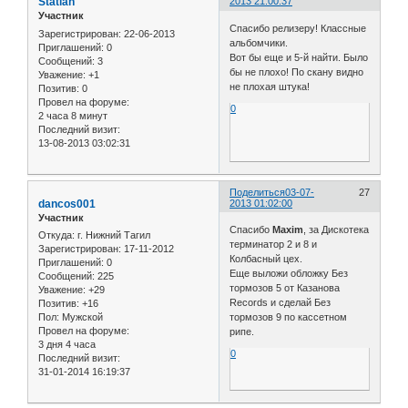
Statian
2013 21:00:37
Участник
Спасибо релизеру! Классные
Зарегистрирован
: 22-06-2013
альбомчики.
Приглашений:
0
Вот бы еще и 5-й найти. Было
Сообщений:
3
бы не плохо! По скану видно
Уважение:
+1
не плохая штука!
Позитив:
0
Провел на форуме:
0
2 часа 8 минут
Последний визит:
13-08-2013 03:02:31
Поделиться
03-07-
27
dancos001
2013 01:02:00
Участник
Спасибо
Maxim
, за Дискотека
Откуда:
г. Нижний Тагил
терминатор 2 и 8 и
Зарегистрирован
: 17-11-2012
Колбасный цех.
Приглашений:
0
Еще выложи обложку Без
Сообщений:
225
тормозов 5 от Казанова
Уважение:
+29
Records и сделай Без
Позитив:
+16
Пол:
Мужской
тормозов 9 по кассетном
Провел на форуме:
рипе.
3 дня 4 часа
0
Последний визит:
31-01-2014 16:19:37