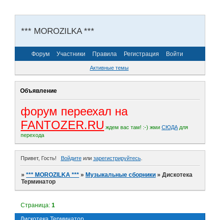
*** MOROZILKA ***
Форум
Участники
Правила
Регистрация
Войти
Активные темы
Объявление
форум переехал на
FANTOZER.RU
ждем вас там! :-)
жми
СЮДА
для
перехода
Привет, Гость!
Войдите
или
зарегистрируйтесь
.
»
*** MOROZILKA ***
»
Музыкальные сборники
»
Дискотека
Терминатор
Страница:
1
Дискотека Терминатор