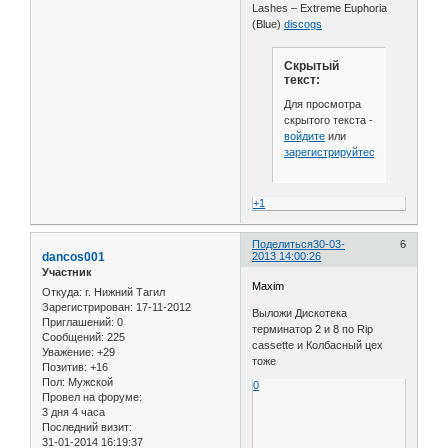
Lashes – Extreme Euphoria
(Blue)
discogs
Скрытый
текст:
Для просмотра
скрытого текста -
войдите
или
зарегистрируйтесь
.
+1
Поделиться
30-03-
6
dancos001
2013 14:00:26
Участник
Maxim
Откуда:
г. Нижний Тагил
Зарегистрирован
: 17-11-2012
Выложи Дискотека
Приглашений:
0
терминатор 2 и 8 по Rip
Сообщений:
225
cassette и Колбасный цех
Уважение:
+29
тоже
Позитив:
+16
Пол:
Мужской
0
Провел на форуме:
3 дня 4 часа
Последний визит:
31-01-2014 16:19:37