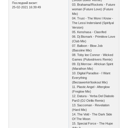
(Shoun Boker Remix)
Последний визит:
03. Brahama//Rockets - Future
25-02-2021 16:39:49
woman (Future Love) (Future
Mix)
04. Trust - The More I Know -
The Lessi Indersland (Spirilyal
Version)
05. Kenshasa - Clasrifed
06. Dj Bismark - Primitivw Love
(Club Mix)
07. Balloon - Blow Job
(Bassiine Mix)
08. Toby lee Connor - Wicked
Games (Pulsedrivers Remix)
09. Dj Merrow - Africkan Spirit
(Marathon Mix)
10. Digital Paradise - I Want
Everything
(Bectawerkin'lookout Mix)
11. Plastic Angel - Afterglow
(Freglow Mix)
12. Datura - Yerba Del Diabolo
Part3 (DJ Oirillo Remix)
13. Saccoman - Revelation
(Hard Mix)
14. The Vold - The Dark Side
Of The Moon
15. Special Force - The Hupe