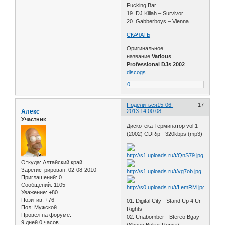
Fucking Bar
19. DJ Killah – Survivor
20. Gabberboys – Vienna
СКАЧАТЬ
Оригинальное
название:
Various
Professional DJs 2002
discogs
0
Поделиться
15-06-
17
Алекс
2013 14:00:08
Участник
Дискотека Терминатор vol.1 -
(2002) CDRip - 320kbps (mp3)
Откуда:
Алтайский край
Зарегистрирован
: 02-08-2010
Приглашений:
0
Сообщений:
1105
Уважение:
+80
Позитив:
+76
01. Digital City - Stand Up 4 Ur
Пол:
Мужской
Rights
Провел на форуме:
02. Unabomber - Btereo Bgay
9 дней 0 часов