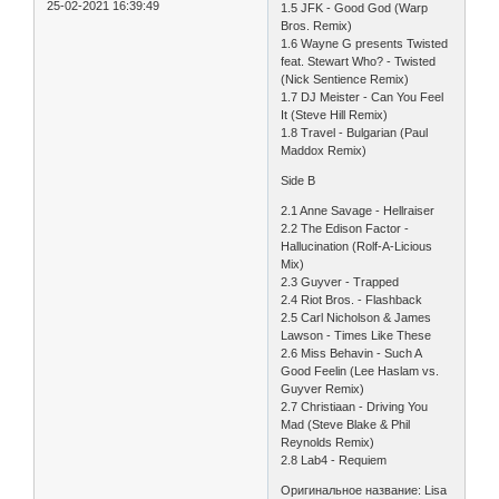
25-02-2021 16:39:49
1.5 JFK - Good God (Warp
Bros. Remix)
1.6 Wayne G presents Twisted
feat. Stewart Who? - Twisted
(Nick Sentience Remix)
1.7 DJ Meister - Can You Feel
It (Steve Hill Remix)
1.8 Travel - Bulgarian (Paul
Maddox Remix)
Side B
2.1 Anne Savage - Hellraiser
2.2 The Edison Factor -
Hallucination (Rolf-A-Licious
Mix)
2.3 Guyver - Trapped
2.4 Riot Bros. - Flashback
2.5 Carl Nicholson & James
Lawson - Times Like These
2.6 Miss Behavin - Such A
Good Feelin (Lee Haslam vs.
Guyver Remix)
2.7 Christiaan - Driving You
Mad (Steve Blake & Phil
Reynolds Remix)
2.8 Lab4 - Requiem
Оригинальное название: Lisa