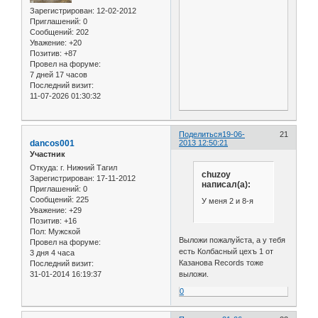
Зарегистрирован
: 12-02-2012
Приглашений:
0
Сообщений:
202
Уважение:
+20
Позитив:
+87
Провел на форуме:
7 дней 17 часов
Последний визит:
11-07-2026 01:30:32
Поделиться
19-06-
21
dancos001
2013 12:50:21
Участник
Откуда:
г. Нижний Тагил
chuzoy
Зарегистрирован
: 17-11-2012
написал(а):
Приглашений:
0
Сообщений:
225
У меня 2 и 8-я
Уважение:
+29
Позитив:
+16
Пол:
Мужской
Выложи пожалуйста, а у тебя
Провел на форуме:
есть Колбасный цехъ 1 от
3 дня 4 часа
Казанова Records тоже
Последний визит:
выложи.
31-01-2014 16:19:37
0