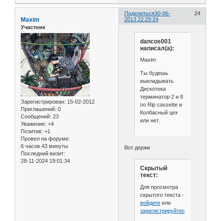
Поделиться
30-06-
24
Maxim
2013 22:29:24
Участник
dancos001
написал(а):
Maxim
Ты будешь
выкладывать
Дискотека
терминатор 2 и 8
Зарегистрирован
: 15-02-2012
по Rip cassette и
Приглашений:
0
Колбасный цех
Сообщений:
23
или нет.
Уважение:
+4
Позитив:
+1
Провел на форуме:
6 часов 43 минуты
Вот держи
Последний визит:
28-11-2024 19:01:34
Скрытый
текст:
Для просмотра
скрытого текста -
войдите
или
зарегистрируйтесь
.