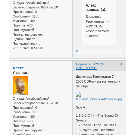
Откуда:
Алтайский край
Алекс
Зарегистрирован
: 02-08-2010
написал(а):
Приглашений:
0
Сообщений:
1105
Дискотека
Уважение:
+80
Терминатор 4 -
Позитив:
+76
2002 CDRip
Пол:
Мужской
kassete version -
Провел на форуме:
320kbps
9 дней 0 часов
Последний визит:
25-02-2021 16:39:49
0
Поделиться
02-12-
4
Алекс
2012 19:17:41
Участник
Дискотека Терминатор 7 -
2003 CDRip kassete version -
320kbps
Откуда:
Алтайский край
Зарегистрирован
: 02-08-2010
Side A
Приглашений:
0
Сообщений:
1105
1.1 E.C.O.H. - The Sound Of
Уважение:
+80
Silence
Позитив:
+76
1.2 Rocco - Drop The Bass
Пол:
Мужской
1.3 Player One - Insomnia
Провел на форуме:
9 дней 0 часов
1.4 Aquagen - Summer Is