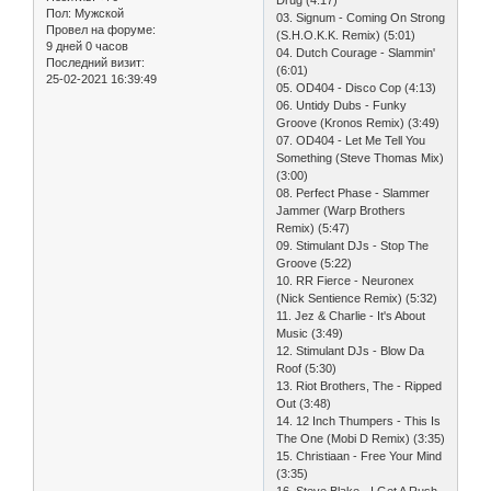
Пол:
Мужской
03. Signum - Coming On Strong
Провел на форуме:
(S.H.O.K.K. Remix) (5:01)
9 дней 0 часов
04. Dutch Courage - Slammin'
Последний визит:
(6:01)
25-02-2021 16:39:49
05. OD404 - Disco Cop (4:13)
06. Untidy Dubs - Funky
Groove (Kronos Remix) (3:49)
07. OD404 - Let Me Tell You
Something (Steve Thomas Mix)
(3:00)
08. Perfect Phase - Slammer
Jammer (Warp Brothers
Remix) (5:47)
09. Stimulant DJs - Stop The
Groove (5:22)
10. RR Fierce - Neuronex
(Nick Sentience Remix) (5:32)
11. Jez & Charlie - It's About
Music (3:49)
12. Stimulant DJs - Blow Da
Roof (5:30)
13. Riot Brothers, The - Ripped
Out (3:48)
14. 12 Inch Thumpers - This Is
The One (Mobi D Remix) (3:35)
15. Christiaan - Free Your Mind
(3:35)
16. Steve Blake - I Get A Rush