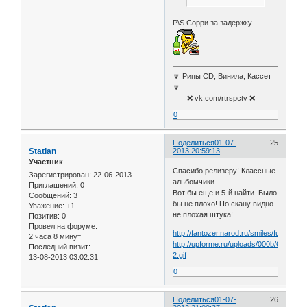
P\S Сорри за задержку
🔽 Рипы CD, Винила, Кассет
🔽
❌ vk.com/rtrspctv ❌
0
Поделиться
01-07-
25
Statian
2013 20:59:13
Участник
Спасибо релизеру! Классные
Зарегистрирован
: 22-06-2013
альбомчики.
Приглашений:
0
Вот бы еще и 5-й найти. Было
Сообщений:
3
бы не плохо! По скану видно
Уважение:
+1
не плохая штука!
Позитив:
0
Провел на форуме:
http://fantozer.narod.ru/smiles/funp02048
2 часа 8 минут
http://upforme.ru/uploads/000b/6d/d1/49
Последний визит:
2.gif
13-08-2013 03:02:31
0
Поделиться
01-07-
26