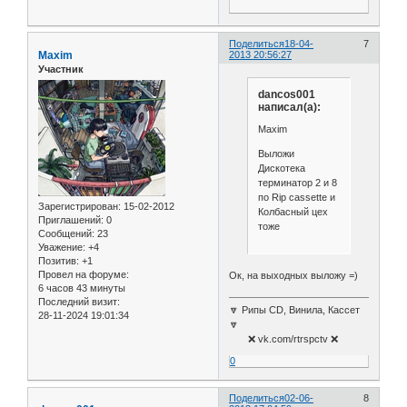
Поделиться
18-04-
7
Maxim
2013 20:56:27
Участник
dancos001
написал(а):
Maxim
Выложи
Дискотека
терминатор 2 и 8
по Rip cassette и
Зарегистрирован
: 15-02-2012
Колбасный цех
Приглашений:
0
тоже
Сообщений:
23
Уважение:
+4
Позитив:
+1
Провел на форуме:
Ок, на выходных выложу =)
6 часов 43 минуты
Последний визит:
🔽 Рипы CD, Винила, Кассет
28-11-2024 19:01:34
🔽
❌ vk.com/rtrspctv ❌
0
Поделиться
02-06-
8