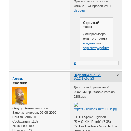
Оригинальное название:
Various – Clubperlen Vol. 1
discogs
Скрытый
текст:
Для просмотра
скрытого текста -
войдите
или
зарегистрируйтесь
.
0
Поделиться
02-12-
2
Алекс
2012 17:58:23
Участник
Дискотека Терминатор 3 -
2002 CDRip kassete version -
320kbps
Откуда:
Алтайский край
Зарегистрирован
: 02-08-2010
01. DJ Spoke - Ignition
Приглашений:
0
Сообщений:
1105
(S.H.O.K.K. Remix) (5:38)
Уважение:
+80
02. Lee Haslam - Music Is The
Позитив:
+76
Drug (4:17)