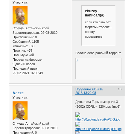
Участник
chuzoy
написал(а):
если кто скачает
мертвый торент...
Откуда:
Алтайский край
прошу
Зарегистрирован
: 02-08-2010
поделитесь
Приглашений:
0
Сообщений:
1105
Уважение:
+80
Позитив:
+76
Вполне себе рабочий торрент
Пол:
Мужской
Провел на форуме:
0
9 дней 0 часов
Последний визит:
25-02-2021 16:39:49
Поделиться
15-06-
16
Алекс
2013 13:22:08
Участник
Дискотека Терминатор vol.3 -
(2002) CDRip - 320kbps (mp3)
Откуда:
Алтайский край
Зарегистрирован
: 02-08-2010
Приглашений:
0