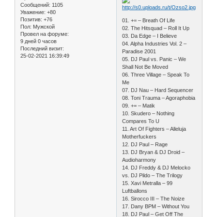
Сообщений:
1105
Уважение:
+80
Позитив:
+76
01. += – Breath Of Life
Пол:
Мужской
02. The Hitsquad – Roll It Up
Провел на форуме:
03. Da Edge – I Believe
9 дней 0 часов
04. Alpha Industries Vol. 2 –
Последний визит:
Paradise 2001
25-02-2021 16:39:49
05. DJ Paul vs. Panic – We
Shall Not Be Moved
06. Three Village – Speak To
Me
07. DJ Nau – Hard Sequencer
08. Toni Trauma – Agoraphobia
09. += – Matik
10. Skudero – Nothing
Compares To U
11. Art Of Fighters – Alleluja
Motherfuckers
12. DJ Paul – Rage
13. DJ Bryan & DJ Droid –
Audioharmony
14. DJ Freddy & DJ Melocko
vs. DJ Pildo – The Trilogy
15. Xavi Metralla – 99
Luftballons
16. Sirocco III – The Noize
17. Dany BPM – Without You
18. DJ Paul – Get Off The