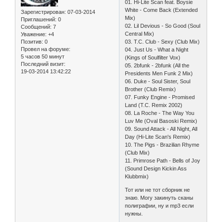
01. Hi-Lite Scan feat. Boysie
White - Come Back (Extended
Зарегистрирован
: 07-03-2014
Mix)
Приглашений:
0
02. Lil Devious - So Good (Soul
Сообщений:
7
Central Mix)
Уважение:
+4
03. T.C. Club - Sexy (Club Mix)
Позитив:
0
Провел на форуме:
04. Just Us - What a Night
5 часов 50 минут
(Kings of Soulfilter Vox)
Последний визит:
05. 2bfunk - 2bfunk (All the
19-03-2014 13:42:22
Presidents Men Funk 2 Mix)
06. Duke - Soul Sister, Soul
Brother (Club Remix)
07. Funky Engine - Promised
Land (T.C. Remix 2002)
08. La Roche - The Way You
Luv Me (Oval Basoski Remix)
09. Sound Attack - All Night, All
Day (Hi-Lite Scan's Remix)
10. The Pigs - Brazilian Rhyme
(Club Mix)
11. Primrose Path - Bells of Joy
(Sound Design Kickin Ass
Klubbmix)
Тот или не тот сборник не
знаю. Могу закинуть сканы
полиграфии, ну и mp3 если
нужны.