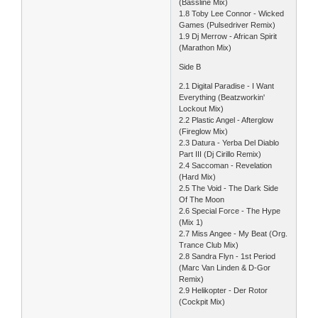
(Bassline Mix)
1.8 Toby Lee Connor - Wicked
Games (Pulsedriver Remix)
1.9 Dj Merrow - African Spirit
(Marathon Mix)
Side B
2.1 Digital Paradise - I Want
Everything (Beatzworkin'
Lockout Mix)
2.2 Plastic Angel - Afterglow
(Fireglow Mix)
2.3 Datura - Yerba Del Diablo
Part III (Dj Cirillo Remix)
2.4 Saccoman - Revelation
(Hard Mix)
2.5 The Void - The Dark Side
Of The Moon
2.6 Special Force - The Hype
(Mix 1)
2.7 Miss Angee - My Beat (Org.
Trance Club Mix)
2.8 Sandra Flyn - 1st Period
(Marc Van Linden & D-Gor
Remix)
2.9 Helikopter - Der Rotor
(Cockpit Mix)