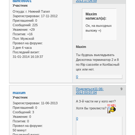
dancos001
2013 17:04:59
Участник
Откуда:
г. Нижний Тагил
Maxim
Зарегистрирован
: 17-11-2012
написал(а):
Приглашений:
0
Сообщений:
225
Ок, на выходных
Уважение:
+29
выложу =)
Позитив:
+16
Пол:
Мужской
Провел на форуме:
Maxim
3 дня 4 часа
Последний визит:
Ты будешь выкладывать
31-01-2014 16:19:37
Дискотека терминатор 2 и 8
по Rip cassette и Колбасный
цех или нет.
0
Поделиться
11-06-
9
maxum
2013 03:07:04
Участник
А 3-й части ни у кого нет?
Зарегистрирован
: 11-06-2013
Приглашений:
0
Хотя бы треклиста?
Сообщений:
3
Уважение:
0
0
Позитив:
0
Провел на форуме:
50 минут
Последний визит: