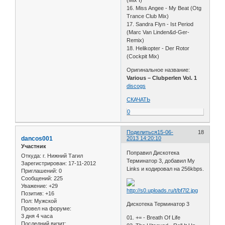
(Mix I)
16. Miss Angee - My Beat (Otg
Trance Club Mix)
17. Sandra Flyn - Ist Period
(Marc Van Linden&d-Ger-
Remix)
18. Helikopter - Der Rotor
(Cockpit Mix)
Оригинальное название:
Various – Clubperlen Vol. 1
discogs
СКАЧАТЬ
0
Поделиться
15-06-
18
dancos001
2013 14:20:10
Участник
Поправил Дискотека
Откуда:
г. Нижний Тагил
Терминатор 3, добавил My
Зарегистрирован
: 17-11-2012
Links и кодировал на 256kbps.
Приглашений:
0
Сообщений:
225
Уважение:
+29
Позитив:
+16
Пол:
Мужской
Дискотека Терминатор 3
Провел на форуме:
3 дня 4 часа
01. += - Breath Of Life
Последний визит: