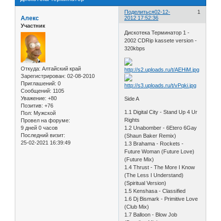
Поделиться
02-12-
1
Алекс
2012 17:52:36
Участник
Дискотека Терминатор 1 -
2002 CDRip kassete version -
320kbps
Откуда:
Алтайский край
Зарегистрирован
: 02-08-2010
Приглашений:
0
Сообщений:
1105
Уважение:
+80
Side A
Позитив:
+76
1.1 Digital City - Stand Up 4 Ur
Пол:
Мужской
Rights
Провел на форуме:
9 дней 0 часов
1.2 Unabomber - 6Etero 6Gay
Последний визит:
(Shaun Baker Remix)
25-02-2021 16:39:49
1.3 Brahama - Rockets -
Future Woman (Future Love)
(Future Mix)
1.4 Thrust - The More I Know
(The Less I Understand)
(Spiritual Version)
1.5 Kenshasa - Classified
1.6 Dj Bismark - Primitive Love
(Club Mix)
1.7 Balloon - Blow Job