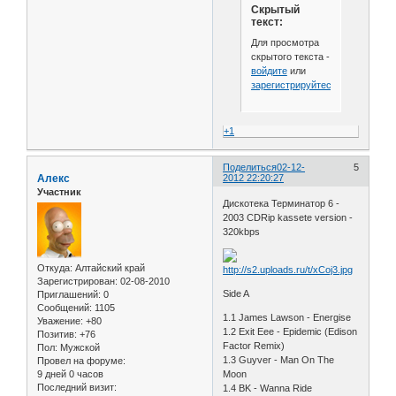
Скрытый
текст:
Для просмотра
скрытого текста -
войдите
или
зарегистрируйтесь
.
+1
Поделиться
02-12-
5
Алекс
2012 22:20:27
Участник
Дискотека Терминатор 6 -
2003 CDRip kassete version -
320kbps
Откуда:
Алтайский край
Зарегистрирован
: 02-08-2010
Side A
Приглашений:
0
Сообщений:
1105
1.1 James Lawson - Energise
Уважение:
+80
1.2 Exit Eee - Epidemic (Edison
Позитив:
+76
Factor Remix)
Пол:
Мужской
1.3 Guyver - Man On The
Провел на форуме:
9 дней 0 часов
Moon
Последний визит:
1.4 BK - Wanna Ride