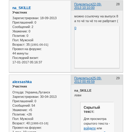
Поделиться
22-09-
28
na_SKILLE
2013 10:10:00
Участник
можно ссылочку на выпуск 8
Зарегистрирован
: 18-09-2013
а то чё та чё то не рабртает (
Приглашений:
0
Сообщений:
2
0
Уважение:
0
Позитив:
0
Пол:
Мужской
Возраст:
35
[1991-06-01]
Провел на форуме:
44 минуты
Последний визит:
17-01-2017 05:16:37
Поделиться
25-09-
29
alexsashka
2013 00:49:59
Участник
na_SKILLE
Откуда:
Украина,Луганск
лови
Зарегистрирован
: 30-04-2013
Приглашений:
0
Сообщений:
54
Скрытый
Уважение:
+5
текст:
Позитив:
+26
Для просмотра
Пол:
Мужской
Возраст:
40
скрытого текста -
[1986-03-16]
Провел на форуме:
войдите
или
1 день 10 часов