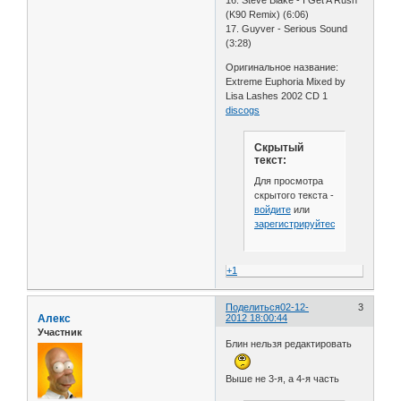
(K90 Remix) (6:06)
17. Guyver - Serious Sound
(3:28)
Оригинальное название:
Extreme Euphoria Mixed by
Lisa Lashes 2002 CD 1
discogs
Скрытый
текст:
Для просмотра
скрытого текста -
войдите
или
зарегистрируйтесь
.
+1
Поделиться
02-12-
3
Алекс
2012 18:00:44
Участник
Блин нельзя редактировать
Выше не 3-я, а 4-я часть