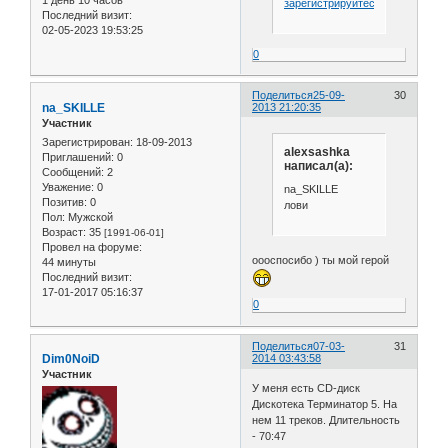
зарегистрируйтесь
.
Последний визит:
02-05-2023 19:53:25
0
Поделиться
25-09-
30
na_SKILLE
2013 21:20:35
Участник
Зарегистрирован
: 18-09-2013
alexsashka
Приглашений:
0
написал(а):
Сообщений:
2
Уважение:
0
na_SKILLE
Позитив:
0
лови
Пол:
Мужской
Возраст:
35
[1991-06-01]
Провел на форуме:
оооспосибо ) ты мой герой
44 минуты
Последний визит:
17-01-2017 05:16:37
0
Поделиться
07-03-
31
Dim0NoiD
2014 03:43:58
Участник
У меня есть CD-диск
Дискотека Терминатор 5. На
нем 11 треков. Длительность
- 70:47