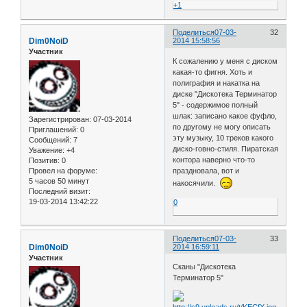
+1
Поделиться
07-03-
32
Dim0NoiD
2014 15:58:56
Участник
К сожалению у меня с диском
какая-то фигня. Хоть и
полиграфия и накатка на
диске "Дискотека Терминатор
5" - содержимое полный
шлак: записано какое фуфло,
Зарегистрирован
: 07-03-2014
по другому не могу описать
Приглашений:
0
эту музыку, 10 треков какого
Сообщений:
7
диско-говно-стиля. Пиратская
Уважение:
+4
контора наверно что-то
Позитив:
0
Провел на форуме:
праздновала, вот и
5 часов 50 минут
накосячили.
Последний визит:
19-03-2014 13:42:22
0
Поделиться
07-03-
33
Dim0NoiD
2014 16:59:11
Участник
Сканы "Дискотека
Терминатор 5"