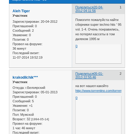
Поделиться
20-04-
1
Aleh Tiger
2012 04:11:56
Участник
Помогите пожалуйста найти
Зарегистрирован
: 20-04-2012
сборники super techno hits ' 95
Приглашений:
0
vol. 1-4. Очень понравились,
Сообщений:
2
но потерял кассеты в том
Уважение:
0
далеком 1995 м
Позитив:
0
Провел на форуме:
0
36 минут
Последний визит:
11-07-2014 19:52:19
Поделиться
05-01-
2
krakodilchik***
2013 22:55:46
Участник
на вот нашел какойто
Откуда:
г.Белоярский
http://www.torrentino.com/torrents/4462
Зарегистрирован
: 05-01-2013
Приглашений:
0
0
Сообщений:
5
Уважение:
+1
Позитив:
0
Пол:
Мужской
Возраст:
32
[1994-05-14]
Провел на форуме:
1 час 46 минут
Последний визит: