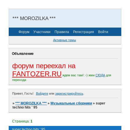
*** MOROZILKA ***
Форум
Участники
Правила
Регистрация
Войти
Активные темы
Объявление
форум переехал на
FANTOZER.RU
ждем вас там! :-)
жми
СЮДА
для
перехода
Привет, Гость!
Войдите
или
зарегистрируйтесь
.
»
*** MOROZILKA ***
»
Музыкальные сборники
»
super
techno hits ' 95
Страница:
1
super techno hits ' 95