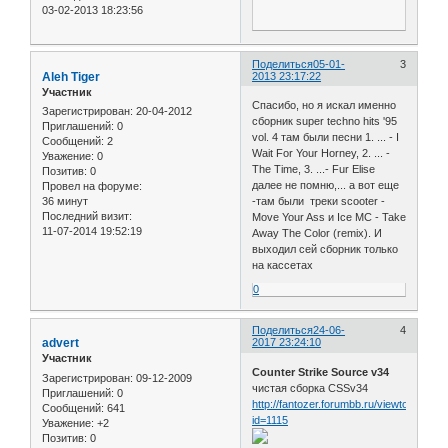
03-02-2013 18:23:56
Поделиться
05-01-
3
Aleh Tiger
2013 23:17:22
Участник
Спасибо, но я искал именно
Зарегистрирован
: 20-04-2012
сборник super techno hits '95
Приглашений:
0
vol. 4 там были песни 1. ... - I
Сообщений:
2
Wait For Your Horney, 2. ... -
Уважение:
0
The Time, 3. ...- Fur Elise
Позитив:
0
далее не помню,... а вот еще
Провел на форуме:
36 минут
-там были треки scooter -
Последний визит:
Move Your Ass и Ice MC - Take
11-07-2014 19:52:19
Away The Color (remix). И
выходил сей сборник только
на кассетах
0
Поделиться
24-06-
4
advert
2017 23:24:10
Участник
Counter Strike Source v34
Зарегистрирован
: 09-12-2009
чистая сборка CSSv34
Приглашений:
0
http://fantozer.forumbb.ru/viewtopic.php
Сообщений:
641
id=1115
Уважение:
+2
Позитив:
0