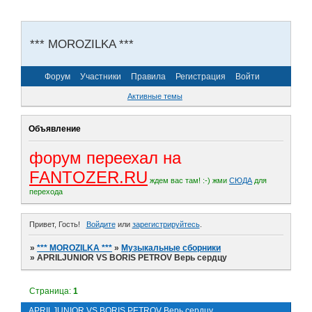
*** MOROZILKA ***
Форум
Участники
Правила
Регистрация
Войти
Активные темы
Объявление
форум переехал на
FANTOZER.RU
ждем вас там! :-)
жми
СЮДА
для
перехода
Привет, Гость!
Войдите
или
зарегистрируйтесь
.
»
*** MOROZILKA ***
»
Музыкальные сборники
»
APRILJUNIOR VS BORIS PETROV Верь сердцу
Страница:
1
APRILJUNIOR VS BORIS PETROV Верь сердцу