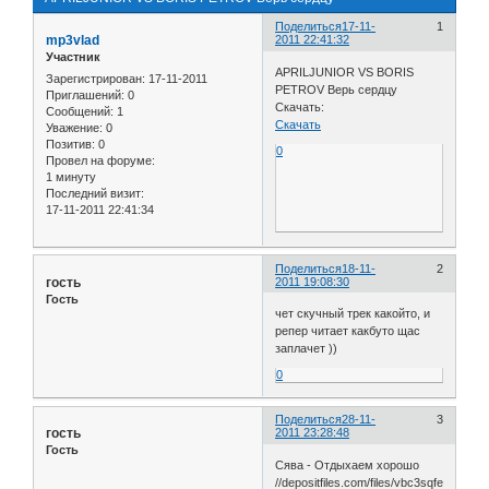
Поделиться
17-11-
1
mp3vlad
2011 22:41:32
Участник
APRILJUNIOR VS BORIS
Зарегистрирован
: 17-11-2011
PETROV Верь сердцу
Приглашений:
0
Скачать:
Сообщений:
1
Скачать
Уважение:
0
Позитив:
0
0
Провел на форуме:
1 минуту
Последний визит:
17-11-2011 22:41:34
Поделиться
18-11-
2
гoсть
2011 19:08:30
Гость
чет скучный трек какойто, и
репер читает какбуто щас
заплачет ))
0
Поделиться
28-11-
3
гoсть
2011 23:28:48
Гость
Сява - Отдыхаем хорошо
//depositfiles.com/files/vbc3sqfe7