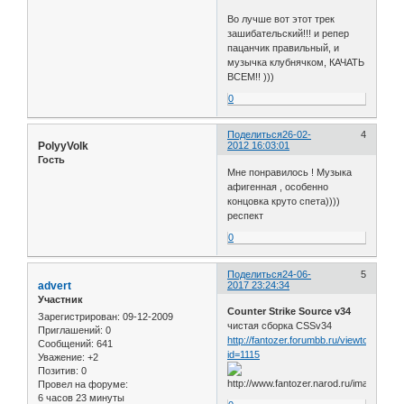
Во лучше вот этот трек
зашибательский!!! и репер
пацанчик правильный, и
музычка клубнячком, КАЧАТЬ
ВСЕМ!! )))
0
Поделиться
26-02-
4
PolyyVolk
2012 16:03:01
Гость
Мне понравилось ! Музыка
афигенная , особенно
концовка круто спета))))
респект
0
Поделиться
24-06-
5
advert
2017 23:24:34
Участник
Counter Strike Source v34
Зарегистрирован
: 09-12-2009
чистая сборка CSSv34
Приглашений:
0
http://fantozer.forumbb.ru/viewtopic.php
Сообщений:
641
id=1115
Уважение:
+2
Позитив:
0
Провел на форуме:
6 часов 23 минуты