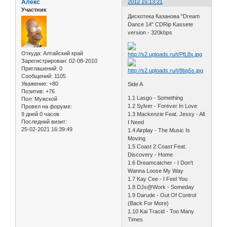
Алекс
2012 15:13:21
Участник
Дискотека Казанова "Dream
Dance 14" CDRip Kassete
version - 320kbps
Откуда:
Алтайский край
Зарегистрирован
: 02-08-2010
Приглашений:
0
Сообщений:
1105
Уважение:
+80
Side A
Позитив:
+76
1.1 Lasgo - Something
Пол:
Мужской
1.2 Sylver - Forever In Love
Провел на форуме:
9 дней 0 часов
1.3 Mackenzie Feat. Jessy - All
Последний визит:
I Need
25-02-2021 16:39:49
1.4 Airplay - The Music Is
Moving
1.5 Coast 2 Coast Feat.
Discovery - Home
1.6 Dreamcatcher - I Don't
Wanna Loose My Way
1.7 Kay Cee - I Feel You
1.8 DJs@Work - Someday
1.9 Darude - Out Of Control
(Back For More)
1.10 Kai Tracid - Too Many
Times