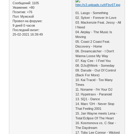
Сообщений:
1105
Уважение:
+80
Позитив:
+76
01. Lasgo - Something
Пол:
Мужской
02. Sylver - Forever In Love
Провел на форуме:
03. Mackenzie Feat. Jessy - All
9 дней 0 часов
I Need
Последний визит:
04. Airplay - The Music Is
25-02-2021 16:39:49
Moving
05. Coast 2 Coast Feat.
Discovery - Home
06. Dreamcatcher - I Don't
Wanna Loose My Way
07. Kay Cee - I Feel You
08. DJs@Work - Someday
09. Darude - Out Of Control
(Back For More)
10. Kai Tracid - Too Many
Times
11. Noname - I'm Your DJ
12. Hypetraxx - Paranoid
13. SQ1 - Dance
14. Marc 'OH - Never Stop
That Feeling 2001
15. Jan Wayne meets Lena -
Total Eclipse Of The Heart
16. Kosmonova vs. C-Star -
The Daydream
17. Toby Lee Connor - Wicked