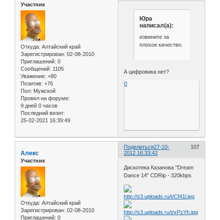
Участник
Юра
написал(а):
извините за
плохое качество.
Откуда:
Алтайский край
Зарегистрирован
: 02-08-2010
Приглашений:
0
Сообщений:
1105
А цифровика нет?
Уважение:
+80
0
Позитив:
+76
Пол:
Мужской
Провел на форуме:
9 дней 0 часов
Последний визит:
25-02-2021 16:39:49
Поделиться
27-10-
107
Алекс
2012 16:33:42
Участник
Дискотека Казанова "Dream
Dance 14" CDRip - 320kbps
Откуда:
Алтайский край
Зарегистрирован
: 02-08-2010
Приглашений:
0