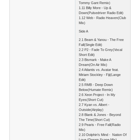
Tommy Gant Remix)
1.11 Billy More - Up &
Down(Pulsedriver Radio Edit)
1.12 Web - Radio Heaven(Club
Mix)
Side A
2.1 Beam & Yanou - The Free
Fall(Single Edit)
2.2 P2 - Fade To Grey(Vocal
Short Edit)
2.3 Bismark - Make A
Dream(On Air Mix)
2.4 Atlantis vs. Avatar feat.
Miriam Stockley - Fiji(Lange
Edit)
2.5 RMB - Deep Down
Below(Humate Remix)
2.6 Xeon Project - In My
Eyes(Short Cut)
2.7 Kyan vs. Albert -
Outside(Airplay)
2.8 Blank & Jones - Beyond
The Time(Short Cut)
2.9 Pearis - Free Fall(Radio
Mix)
2.10 Dolphin's Mind - Nation Of
Love (Dream Scape Mix)