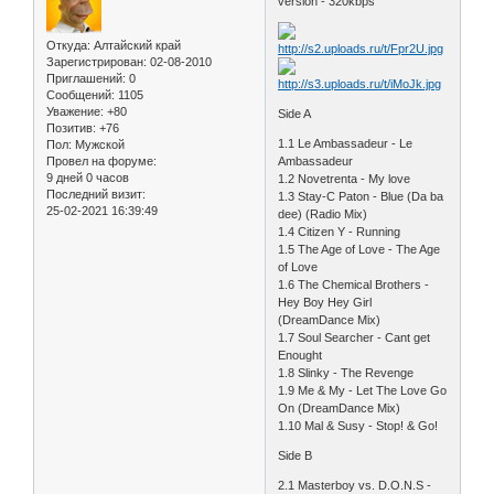
version - 320kbps
Откуда:
Алтайский край
Зарегистрирован
: 02-08-2010
Приглашений:
0
Сообщений:
1105
Уважение:
+80
Side A
Позитив:
+76
1.1 Le Ambassadeur - Le
Пол:
Мужской
Ambassadeur
Провел на форуме:
9 дней 0 часов
1.2 Novetrenta - My love
Последний визит:
1.3 Stay-C Paton - Blue (Da ba
25-02-2021 16:39:49
dee) (Radio Mix)
1.4 Citizen Y - Running
1.5 The Age of Love - The Age
of Love
1.6 The Chemical Brothers -
Hey Boy Hey Girl
(DreamDance Mix)
1.7 Soul Searcher - Cant get
Enought
1.8 Slinky - The Revenge
1.9 Me & My - Let The Love Go
On (DreamDance Mix)
1.10 Mal & Susy - Stop! & Go!
Side B
2.1 Masterboy vs. D.O.N.S -