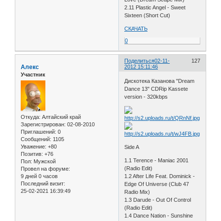
2.11 Plastic Angel - Sweet
Sixteen (Short Cut)
СКАЧАТЬ
0
Поделиться
02-11-
127
Алекс
2012 15:11:46
Участник
Дискотека Казанова "Dream
Dance 13" CDRip Kassete
version - 320kbps
Откуда:
Алтайский край
Зарегистрирован
: 02-08-2010
Приглашений:
0
Сообщений:
1105
Уважение:
+80
Side A
Позитив:
+76
1.1 Terence - Maniac 2001
Пол:
Мужской
(Radio Edit)
Провел на форуме:
9 дней 0 часов
1.2 After Life Feat. Dominick -
Последний визит:
Edge Of Universe (Club 47
25-02-2021 16:39:49
Radio Mix)
1.3 Darude - Out Of Control
(Radio Edit)
1.4 Dance Nation - Sunshine