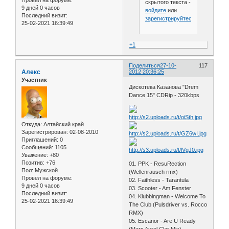
Провел на форуме:
скрытого текста -
9 дней 0 часов
войдите
или
Последний визит:
зарегистрируйтесь
.
25-02-2021 16:39:49
+1
Поделиться
27-10-
117
Алекс
2012 20:36:25
Участник
Дискотека Казанова "Drem
Dance 15" CDRip - 320kbps
Откуда:
Алтайский край
Зарегистрирован
: 02-08-2010
Приглашений:
0
Сообщений:
1105
Уважение:
+80
Позитив:
+76
01. PPK - ResuRection
Пол:
Мужской
(Wellenrausch rmx)
Провел на форуме:
02. Faithless - Tarantula
9 дней 0 часов
03. Scooter - Am Fenster
Последний визит:
04. Klubbingman - Welcome To
25-02-2021 16:39:49
The Club (Pulsdriver vs. Rocco
RMX)
05. Escanor - Are U Ready
(Marc Aurel Clar Mix)