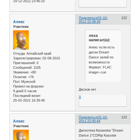
19-12-2012 23:46:10
Поделиться
31-10-
122
Алекс
2012 22:38:34
Участник
леха
написал(а):
Алекс если есть
диски Dream
Откуда:
Алтайский край
Dance залей по
Зарегистрирован
: 02-08-2010
возможности
Приглашений:
0
Формат: FLAC
Сообщений:
1105
image+.cue
Уважение:
+80
Позитив:
+76
Пол:
Мужской
Провел на форуме:
Дисков нет
9 дней 0 часов
Последний визит:
0
25-02-2021 16:39:49
Поделиться
31-10-
123
Алекс
2012 22:40:44
Участник
Дискотека Казанова "Dream
Dance 1"CDRip Kassete