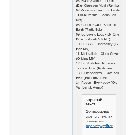
06. Blank & Jones - Desire
(Bart Claеssen Movin Remix)
07. Ascension feat. Erin Lordan
- For A Lifetime (Ocean Lab
Mix)
08. Cosmic Gate - Back To
Earth (Radio Edit)
09. DJ Loving Loop - My One
Desire (Vocal Club Mix)
10. DJ BBS - Emergency (12
Inch Mix)
11. Minimalistix - Close Cover
(Original Mix)
12. DJ Shah feat. No Iron -
Tides of Time (Radio mix)
13. Clubspeakers - Have You
Ever (Pulsedriver Mix)
14. Rocco - Everybody (Ole
Van Dansk Remix)
Скрытый
текст:
Для просмотра
скрытого текста -
войдите
или
зарегистрируйтесь
.