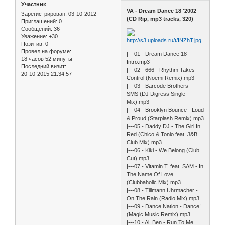
Участник
VA - Dream Dance 18 '2002
Зарегистрирован
: 03-10-2012
(CD Rip, mp3 tracks, 320)
Приглашений:
0
Сообщений:
36
Уважение:
+30
Позитив:
0
Провел на форуме:
|---01 - Dream Dance 18 -
18 часов 52 минуты
Intro.mp3
Последний визит:
|---02 - 666 - Rhythm Takes
20-10-2015 21:34:57
Control (Noemi Remix).mp3
|---03 - Barcode Brothers -
SMS (DJ Digress Single
Mix).mp3
|---04 - Brooklyn Bounce - Loud
& Proud (Starplash Remix).mp3
|---05 - Daddy DJ - The Girl In
Red (Chico & Tonio feat. J&B
Club Mix).mp3
|---06 - Kiki - We Belong (Club
Cut).mp3
|---07 - Vitamin T. feat. SAM - In
The Name Of Love
(Clubbaholic Mix).mp3
|---08 - Tillmann Uhrmacher -
On The Rain (Radio Mix).mp3
|---09 - Dance Nation - Dance!
(Magic Music Remix).mp3
|---10 - Al. Ben - Run To Me