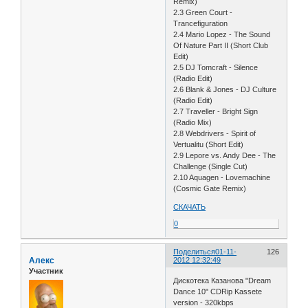
Remix)
2.3 Green Court -
Trancefiguration
2.4 Mario Lopez - The Sound
Of Nature Part II (Short Club
Edit)
2.5 DJ Tomcraft - Silence
(Radio Edit)
2.6 Blank & Jones - DJ Culture
(Radio Edit)
2.7 Traveller - Bright Sign
(Radio Mix)
2.8 Webdrivers - Spirit of
Vertualitu (Short Edit)
2.9 Lepore vs. Andy Dee - The
Challenge (Single Cut)
2.10 Aquagen - Lovemachine
(Cosmic Gate Remix)
СКАЧАТЬ
0
Поделиться
01-11-
126
Алекс
2012 12:32:49
Участник
Дискотека Казанова "Dream
Dance 10" CDRip Kassete
version - 320kbps