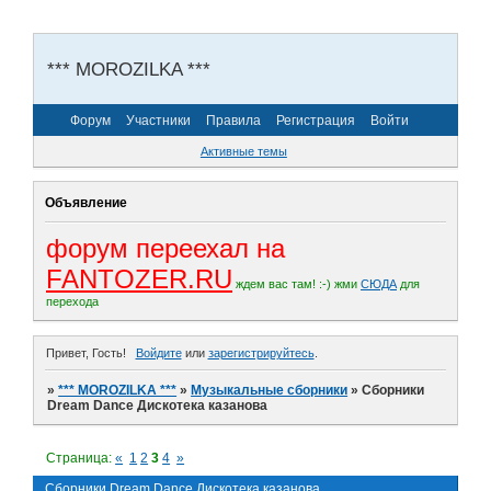
*** MOROZILKA ***
Форум
Участники
Правила
Регистрация
Войти
Активные темы
Объявление
форум переехал на
FANTOZER.RU
ждем вас там! :-)
жми
СЮДА
для
перехода
Привет, Гость!
Войдите
или
зарегистрируйтесь
.
»
*** MOROZILKA ***
»
Музыкальные сборники
»
Сборники
Dream Dance Дискотека казанова
Страница:
«
1
2
3
4
»
Сборники Dream Dance Дискотека казанова