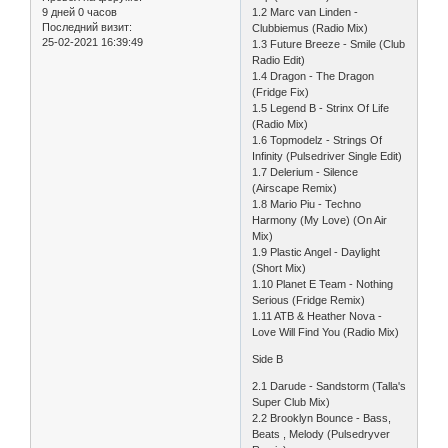
9 дней 0 часов
1.2 Marc van Linden -
Последний визит:
Clubbiemus (Radio Mix)
25-02-2021 16:39:49
1.3 Future Breeze - Smile (Club
Radio Edit)
1.4 Dragon - The Dragon
(Fridge Fix)
1.5 Legend B - Strinx Of Life
(Radio Mix)
1.6 Topmodelz - Strings Of
Infinity (Pulsedriver Single Edit)
1.7 Delerium - Silence
(Airscape Remix)
1.8 Mario Piu - Techno
Harmony (My Love) (On Air
Mix)
1.9 Plastic Angel - Daylight
(Short Mix)
1.10 Planet E Team - Nothing
Serious (Fridge Remix)
1.11 ATB & Heather Nova -
Love Will Find You (Radio Mix)
Side B
2.1 Darude - Sandstorm (Talla's
Super Club Mix)
2.2 Brooklyn Bounce - Bass,
Beats , Melody (Pulsedryver