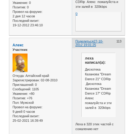
CDRip Алекс пожалуйста и
Уважение:
0
эти залей в 320kbps
Позитив:
0
Провел на форуме:
0
2 дня 12 часов
Последний визит:
19-12-2012 23:46:10
Поделиться
27-10-
113
Алекс
2012 19:01:25
Участник
леха
написал(а):
Дискотека
Казанова "Dream
Откуда:
Алтайский край
Dance 21" CDRip
Зарегистрирован
: 02-08-2010
Дискотека
Приглашений:
0
Казанова "Dream
Сообщений:
1105
Dance 17" CDRip
Уважение:
+80
Позитив:
+76
Алекс
Пол:
Мужской
пожалуйста и эти
Провел на форуме:
залей в 320kbps
9 дней 0 часов
Последний визит:
25-02-2021 16:39:49
Леха в 320 этих частей с
сожалению нет