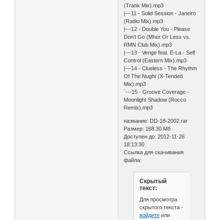
(Trank Mix).mp3
|---11 - Solid Session - Janeiro
(Radio Mix).mp3
|---12 - Double You - Please
Don't Go (Mhor Or Less vs.
RMN Club Mix).mp3
|---13 - Venge feat. E-La - Self
Control (Eastern Mix).mp3
|---14 - Clueless - The Rhythm
Of The Nught (X-Tended
Mix).mp3
`---15 - Groove Coverage -
Moonlight Shadow (Rocco
Remix).mp3
название: DD-18-2002.rar
Размер: 168.30 Мб
Доступен до: 2012-11-26
18:13:30
Ссылка для скачивания
файла:
Скрытый
текст:
Для просмотра
скрытого текста -
войдите
или