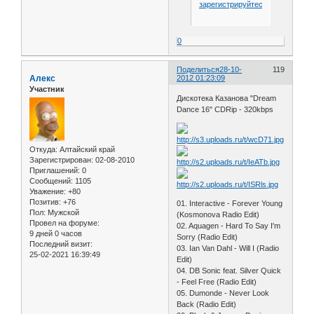
зарегистрируйтесь
.
0
Поделиться
28-10-
119
Алекс
2012 01:23:09
Участник
Дискотека Казанова "Dream
Dance 16" CDRip - 320kbps
Откуда:
Алтайский край
Зарегистрирован
: 02-08-2010
Приглашений:
0
Сообщений:
1105
Уважение:
+80
Позитив:
+76
01. Interactive - Forever Young
Пол:
Мужской
(Kosmonova Radio Edit)
Провел на форуме:
02. Aquagen - Hard To Say I'm
9 дней 0 часов
Sorry (Radio Edit)
Последний визит:
03. Ian Van Dahl - Will I (Radio
25-02-2021 16:39:49
Edit)
04. DB Sonic feat. Silver Quick
- Feel Free (Radio Edit)
05. Dumonde - Never Look
Back (Radio Edit)