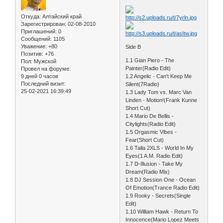
Откуда:
Алтайский край
Зарегистрирован
: 02-08-2010
Приглашений:
0
Сообщений:
1105
Уважение:
+80
Side B
Позитив:
+76
1.1 Gian Piero - The
Пол:
Мужской
Painter(Radio Edit)
Провел на форуме:
9 дней 0 часов
1.2 Angelic - Can't Keep Me
Последний визит:
Silent(7Radio)
25-02-2021 16:39:49
1.3 Lady Tom vs. Marc Van
Linden - Motion!(Frank Kunne
Short Cut)
1.4 Mario De Bellis -
Citylights(Radio Edit)
1.5 Orgasmic Vibes -
Fear(Short Cut)
1.6 Talla 2XLS - World In My
Eyes(1 A.M. Radio Edit)
1.7 D-Illusion - Take My
Dream(Radio Mix)
1.8 DJ Session One - Ocean
Of Emotion(Trance Radio Edit)
1.9 Rooky - Secrets(Single
Edit)
1.10 William Hawk - Return To
Innocence(Mario Lopez Meets