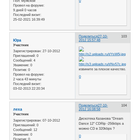
Пол:
Мужской
0
Провел на форуме:
9 дней 0 часов
Последний визит:
25-02-2021 16:39:49
Поделиться
27-10-
103
Юра
2012 15:57:48
Участник
Зарегистрирован
: 27-10-2012
Приглашений:
0
Сообщений:
4
Уважение:
0
извините за плохое качество.
Позитив:
0
Провел на форуме:
0
2 часа 43 минуты
Последний визит:
03-02-2013 22:20:34
Поделиться
27-10-
104
леха
2012 16:08:58
Участник
Дискотека Казанова "Dream
Зарегистрирован
: 07-10-2012
Dance 12" CDRip -256kbps а
Приглашений:
0
можно CD в 320kbps ?
Сообщений:
12
Уважение:
0
0
Позитив:
0