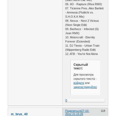
06. IIO - Rapture (Riva RMX)
07. Ticienne Pres. Alex Bartlett
- Amnesia (Flutlicht vs.
S.H.O.K.K Mix)
08. Nexus - Next 2 Vicious
(Next Single Edit)
09. Barthezz - Infected (Dj
Jean RMX)
10. Motorcraft - Eternity
Forever (Extended)
11. DJ Tiesto - Urban Train
(Wippenberg Radio Edit)
12. ATB - You're Not Alone
Скрытый
текст:
Для просмотра
скрытого текста -
войдите
или
зарегистрируйтесь
.
0
Поделиться
27-10-
118
m_brus_40
2012 21:15:26