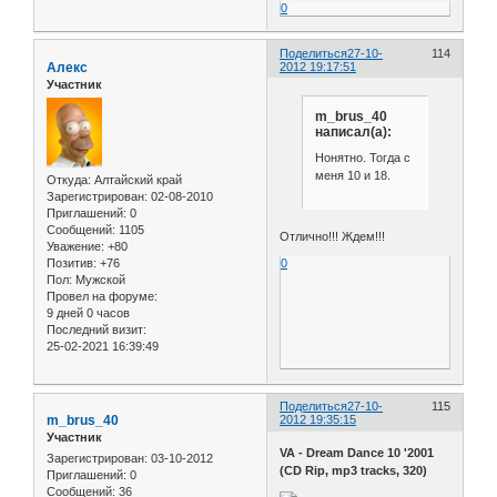
0
Поделиться
27-10-
114
Алекс
2012 19:17:51
Участник
m_brus_40
написал(а):
Нонятно. Тогда с
меня 10 и 18.
Откуда:
Алтайский край
Зарегистрирован
: 02-08-2010
Приглашений:
0
Сообщений:
1105
Отлично!!! Ждем!!!
Уважение:
+80
0
Позитив:
+76
Пол:
Мужской
Провел на форуме:
9 дней 0 часов
Последний визит:
25-02-2021 16:39:49
Поделиться
27-10-
115
m_brus_40
2012 19:35:15
Участник
VA - Dream Dance 10 '2001
Зарегистрирован
: 03-10-2012
(CD Rip, mp3 tracks, 320)
Приглашений:
0
Сообщений:
36