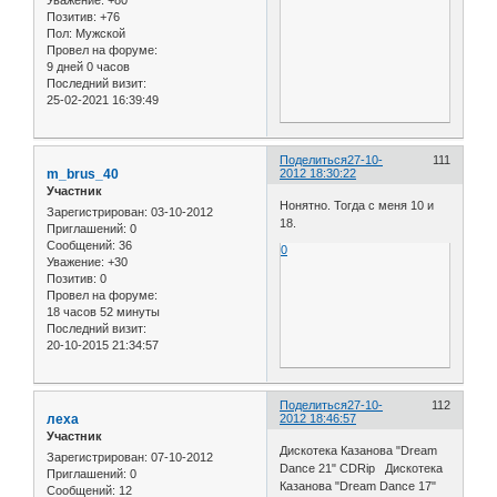
Позитив:
+76
Пол:
Мужской
Провел на форуме:
9 дней 0 часов
Последний визит:
25-02-2021 16:39:49
Поделиться
27-10-
111
m_brus_40
2012 18:30:22
Участник
Нонятно. Тогда с меня 10 и
Зарегистрирован
: 03-10-2012
18.
Приглашений:
0
Сообщений:
36
0
Уважение:
+30
Позитив:
0
Провел на форуме:
18 часов 52 минуты
Последний визит:
20-10-2015 21:34:57
Поделиться
27-10-
112
леха
2012 18:46:57
Участник
Дискотека Казанова "Dream
Зарегистрирован
: 07-10-2012
Dance 21" CDRip Дискотека
Приглашений:
0
Казанова "Dream Dance 17"
Сообщений:
12