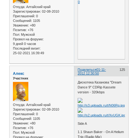
0
Откуда:
Алтайский край
Зарегистрирован
: 02-08-2010
Приглашений:
0
Сообщений:
1105
Уважение:
+80
Позитив:
+76
Пол:
Мужской
Провел на форуме:
9 дней 0 часов
Последний визит:
25-02-2021 16:39:49
Поделиться
01-11-
125
Алекс
2012 12:30:50
Участник
Дискотека Казанова "Dream
Dance 9" CDRip Kassete
version - 320kbps
Откуда:
Алтайский край
Зарегистрирован
: 02-08-2010
Приглашений:
0
Сообщений:
1105
Уважение:
+80
Side A
Позитив:
+76
1.1 Shaun Baker - On A Helium
Пол:
Мужской
Trip (Radio Mix)
Провел на форуме: