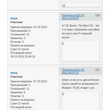
+1
Поделиться
30-10-
120
леха
2012 14:44:57
Участник
A.T.B. Boom. The Best Of... Vol.
Зарегистрирован
: 07-10-2012
3 а таких сборников случайно
Приглашений:
0
не укого нету? хороший
Сообщений:
12
музон
Уважение:
0
Позитив:
0
0
Провел на форуме:
2 дня 12 часов
Последний визит:
19-12-2012 23:46:10
Поделиться
31-10-
121
леха
2012 00:47:37
Участник
Алекс если есть диски Dream
Зарегистрирован
: 07-10-2012
Dance залей по возможности
Приглашений:
0
Формат: FLAC image+.cue
Сообщений:
12
Уважение:
0
0
Позитив:
0
Провел на форуме:
2 дня 12 часов
Последний визит: