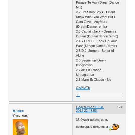
Porque Te Vas (DreamDance
Mix)
2.2 Pet Shop Boys - I Dont
Know What You Want But I
Cant Give It AnyMore
(DreamDance remix)
2.3 Captain Jack - Dream a
Dream (Dream dance remix)
2.4 Y.O.M.C - Fack Up Your
Earz (Dream Dance Remix)
2.5 D.J. Jurgen - Better of
Alone
2.6 Sequential One -
Imagination
2.7 Art Of Trance -
Madagascar
2.8 Marc Et Claude - Ne
СКАЧАТЬ
+1
Поделиться
31-10-
124
Алекс
2012 22:43:53
Участник
35 будет позже, есть
некоторые недочеты