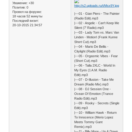
Уважение:
+30
Позитив:
0
Провел на форуме:
|---01 - Gian Piero - The Painter
18 часов 52 минуты
(Radio Edit).mp3
Последний визит:
|---02 - Angelic - Can't Keep Me
20-10-2015 21:34:57
Silent (7' Radio).mp3
|---03 - Lady Tom vs. Marc Van
Linden - Motion! (Frank Kunne
Short Cut).mp3
|---04 - Mario De Bellis -
Citylight (Radio Edit).mp3
|---05 - Orgasmic Vibes - Fear
(Short Cut).mp3
|---06 - Talla 2XLC - World In
My Eyes (1 A.M. Radio
Edit).mp3
|---07 - D-Illusion - Take Me
Dream (Radio Mix).mp3
|---08 - DJ Session One -
Ocean Of Emotion (Trance
Radio Edit).mp3
|---09 - Rooky - Secrets (Single
Edit).mp3
|---10 - William Hawk - Return
To Innocence (Merio Lopez
Meets Tommy Gant
Remix).mp3
|---11 - Billy More - Up & Down