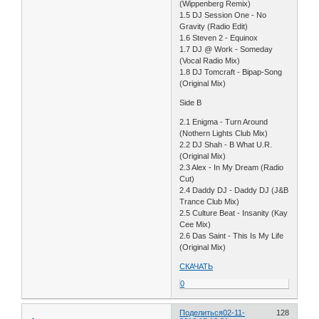
(Wippenberg Remix)
1.5 DJ Session One - No
Gravity (Radio Edit)
1.6 Steven 2 - Equinox
1.7 DJ @ Work - Someday
(Vocal Radio Mix)
1.8 DJ Tomcraft - Bipap-Song
(Original Mix)
Side B
2.1 Enigma - Turn Around
(Nothern Lights Club Mix)
2.2 DJ Shah - B What U.R.
(Original Mix)
2.3 Alex - In My Dream (Radio
Cut)
2.4 Daddy DJ - Daddy DJ (J&B
Trance Club Mix)
2.5 Culture Beat - Insanity (Kay
Cee Mix)
2.6 Das Saint - This Is My Life
(Original Mix)
СКАЧАТЬ
0
Поделиться
02-11-
128