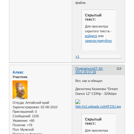
файла:
Скрытый
текст:
Для просмотра
скрытого текста -
войдите
или
зарегистрируйтесь
.
+1
Поделиться
27-10-
116
Алекс
2012 20:17:16
Участник
Вот, как и обещал
Дискотека Казанова "Dream
Dance 12" CDRip - 320kbps
Откуда:
Алтайский край
Зарегистрирован
: 02-08-2010
Приглашений:
0
Сообщений:
1105
Скрытый
Уважение:
+80
текст:
Позитив:
+76
Пол:
Мужской
Для просмотра