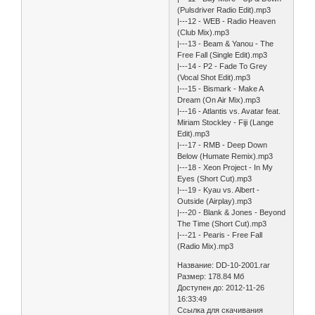
(Pulsdriver Radio Edit).mp3
|---12 - WEB - Radio Heaven
(Club Mix).mp3
|---13 - Beam & Yanou - The
Free Fall (Single Edit).mp3
|---14 - P2 - Fade To Grey
(Vocal Shot Edit).mp3
|---15 - Bismark - Make A
Dream (On Air Mix).mp3
|---16 - Atlantis vs. Avatar feat.
Miriam Stockley - Fiji (Lange
Edit).mp3
|---17 - RMB - Deep Down
Below (Humate Remix).mp3
|---18 - Xeon Project - In My
Eyes (Short Cut).mp3
|---19 - Kyau vs. Albert -
Outside (Airplay).mp3
|---20 - Blank & Jones - Beyond
The Time (Short Cut).mp3
|---21 - Pearis - Free Fall
(Radio Mix).mp3
Название: DD-10-2001.rar
Размер: 178.84 Мб
Доступен до: 2012-11-26
16:33:49
Ссылка для скачивания