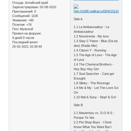
Откуда:
Алтайский край
Зарегистрирован
: 02-08-2010
Приглашений:
0
Сообщений:
1105
Side A
Уважение:
+80
Позитив:
+76
1.1 Le Ambassadeur - Le
Пол:
Мужской
Ambassadeur
Провел на форуме:
1.2 Novetrenta - My love
9 дней 0 часов
1.3 Stay-C Paton - Blue (Da ba
Последний визит:
dee) (Radio Mix)
25-02-2021 16:39:49
1.4 Citizen Y - Running
1.5 The Age of Love - The Age
of Love
1.6 The Chemical Brothers -
Hey Boy Hey Girl
1.7 Soul Searcher - Cant get
Enought
1.8 Slinky - The Revenge
1.9 Me & My - Let The Love Go
On
1.10 Mal & Susy - Stop! & Go!
Side B
2.1 Masterboy vs. D.O.N.S -
Porque Te Vas
2.2 Pet Shop Boys - I Dont
Know What You Want But I