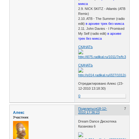
микса
2.9. NICK SKITZ - Atlantis (ATB
Remix)
2.10. ATB - The Summer (radio
edit)
в архиве трек без микса
2.11. John Davies - I Promised
My Self (radio edit)
в архиве
трек без микса
СКАЧАТЬ
СКАЧАТЬ
Отредактировано Алекс (23-
12-2010 13:18:30)
0
Поделиться
18-12-
7
Алекс
2010 17:36:23
Участник
Dream Dance Дискотека
Казанова 6