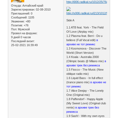
Откуда:
Алтайский край
Зарегистрирован
: 02-08-2010
Приглашений:
0
Сообщений:
1105
Side A
Уважение:
+80
Позитив:
+76
1.1 ATB feat. York - The Field
Пол:
Мужской
Of Love (Airplay mix)
Провел на форуме:
1.2 Plasma feat. Berri - Do u
9 дней 0 часов
believe (Full Vocal edit)
в
Последний визит:
архиве не тот ремикс
25-02-2021 16:39:49
1.3 Kosmonova - Discover The
World (Short Version)
1.4 Koala - Australia 2000
(Olimpic beats @ Milano mix)
в
архиве трек без ремикса
1.5 Fiocco - The Music (New
oblique radio mix)
1.6 Liquid Bass - In full effect
(trance piano mix)
в архиве не
тот ремикс
1.7 Alice Deejay - The Lonely
One (Original mix)
1.8 Paffendorf - Happy Apple
(My Sweet Love) (Original club
remix)
в архиве трек без
ремикса
1.9 Sash! - With my own eyes