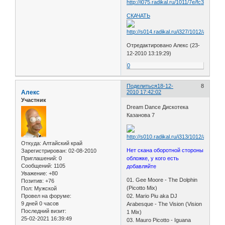
СКАЧАТЬ
Отредактировано Алекс (23-
12-2010 13:19:29)
0
Поделиться
18-12-
8
Алекс
2010 17:42:02
Участник
Dream Dance Дискотека
Казанова 7
Откуда:
Алтайский край
Нет скана оборотной стороны
Зарегистрирован
: 02-08-2010
обложке, у кого есть
Приглашений:
0
Сообщений:
1105
добавляйте
Уважение:
+80
01. Gee Moore - The Dolphin
Позитив:
+76
(Picotto Mix)
Пол:
Мужской
02. Mario Piu aka DJ
Провел на форуме:
9 дней 0 часов
Arabesque - The Vision (Vision
Последний визит:
1 Mix)
25-02-2021 16:39:49
03. Mauro Picotto - Iguana