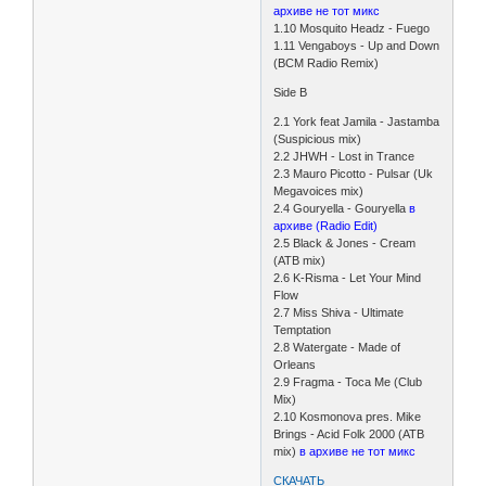
архиве не тот микс
1.10 Mosquito Headz - Fuego
1.11 Vengaboys - Up and Down
(BCM Radio Remix)
Side B
2.1 York feat Jamila - Jastamba
(Suspicious mix)
2.2 JHWH - Lost in Trance
2.3 Mauro Picotto - Pulsar (Uk
Megavoices mix)
2.4 Gouryella - Gouryella
в
архиве (Radio Edit)
2.5 Black & Jones - Cream
(ATB mix)
2.6 K-Risma - Let Your Mind
Flow
2.7 Miss Shiva - Ultimate
Temptation
2.8 Watergate - Made of
Orleans
2.9 Fragma - Toca Me (Club
Mix)
2.10 Kosmonova pres. Mike
Brings - Acid Folk 2000 (ATB
mix)
в архиве не тот микс
СКАЧАТЬ