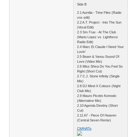
Side B
2.1 Aurelia - Time Flies (Radio
vox edit)
2.2 A.T. Project - Into The Sun
(Vocal Edit)
2.3 Sm-Trax - At The Club
(Mario Lopez vs. Lightforce
Radio Edit)
2.4 Marc Et Claude I Need Your
Lovin'
2.5 Beam & Yanou Sound Of
Love (Video Mix)
2.6 Miss Shiva Do You Feel So
Right (Short Cut)
2.7 C.J. Stone Infinity (Single
Mix)
2.8 DJ Mind-X Colours (Night
Club Mix)
2.9 Mauro Picotto Komodo
(Alternative Mix)
2.10 Agenda Destiny (Short
Cut)
2.11 A7 - Piece Of Heaven
(Central Seven Remix)
СКАЧАТЬ