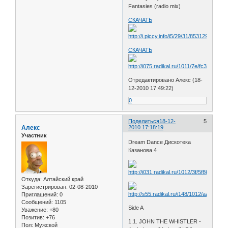
Fantasies (radio mix)
СКАЧАТЬ
СКАЧАТЬ
Отредактировано Алекс (18-
12-2010 17:49:22)
0
Поделиться
18-12-
5
Алекс
2010 17:18:19
Участник
Dream Dance Дискотека
Казанова 4
Откуда:
Алтайский край
Зарегистрирован
: 02-08-2010
Приглашений:
0
Сообщений:
1105
Side A
Уважение:
+80
Позитив:
+76
1.1. JOHN THE WHISTLER -
Пол:
Мужской