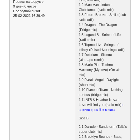
Провел на форуме:
1.2 Marc van Linden -
9 дней 0 часов
Clubbiemus (radio mix)
Последний визит:
1.3 Future Breeze - Smile (club
25-02-2021 16:39:49
radio edit)
1.4 Dragon - The Dragon
(Fridge mix)
1.5 Legend B - Strinx of Life
(radio mix)
1.6 Topmodelz - Strings of
infinity (Pulsedriver single edit)
1.7 Delerium - Silence
(airscape remix)
1.8 Mario Piu - Techno
Harmony (My love) (On air
mix)
1.9 Plastic Angel - Daylight
(short mix)
1.10 Planet e Team - Nothing
serious (fridge mix)
1.11 ATB & Heather Nova -
Love will find you (radio mix)
в
архиве трек без микса
Side B
2.1 Darude - Sandstorm (Talla's
super club mix)
2.2 Brooklyn Bounce - Bass,