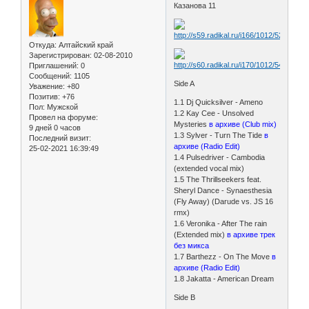
Казанова 11
Откуда:
Алтайский край
Зарегистрирован
: 02-08-2010
Приглашений:
0
Сообщений:
1105
Side A
Уважение:
+80
Позитив:
+76
1.1 Dj Quicksilver - Ameno
Пол:
Мужской
1.2 Kay Cee - Unsolved
Провел на форуме:
Mysteries
в архиве (Club mix)
9 дней 0 часов
1.3 Sylver - Turn The Tide
в
Последний визит:
архиве (Radio Edit)
25-02-2021 16:39:49
1.4 Pulsedriver - Cambodia
(extended vocal mix)
1.5 The Thrillseekers feat.
Sheryl Dance - Synaesthesia
(Fly Away) (Darude vs. JS 16
rmx)
1.6 Veronika - After The rain
(Extended mix)
в архиве трек
без микса
1.7 Barthezz - On The Move
в
архиве (Radio Edit)
1.8 Jakatta - American Dream
Side B