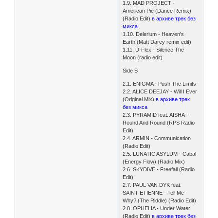
1.9. MAD PROJECT -
American Pie (Dance Remix)
(Radio Edit)
в архиве трек без
микса
1.10. Delerium - Heaven's
Earth (Matt Darey remix edit)
1.11. D-Flex - Silence The
Moon (radio edit)
Side B
2.1. ENIGMA - Push The Limits
2.2. ALICE DEEJAY - Will I Ever
(Original Mix)
в архиве трек
без микса
2.3. PYRAMID feat. AISHA -
Round And Round (RPS Radio
Edit)
2.4. ARMIN - Communication
(Radio Edit)
2.5. LUNATIC ASYLUM - Cabal
(Energy Flow) (Radio Mix)
2.6. SKYDIVE - Freefall (Radio
Edit)
2.7. PAUL VAN DYK feat.
SAINT ETIENNE - Tell Me
Why? (The Riddle) (Radio Edit)
2.8. OPHELIA - Under Water
(Radio Edit)
в архиве трек без