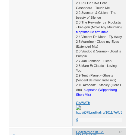
2.1 Rui Da Silva Feat.
Cassandra - Touch Me
2.2 Svenson & Gielen - The
beauty of Silence
2.3 The Rewinder vs. Rockstar
- Pro-gen (Move Any Mountain)
в архиве не тот микс
2.4 Vincent De Moor - Fly Away
2.5 Astroline - Close my Eyes
(Extended Mix)
2.6 Voodoo & Serano - Blood is
Pumpin
2.7 Jan Johnson - Flesh
2.8 Marc Et Claude - Loving
You
2.9 Tenth Planet - Ghosts
(Vincent de moor radio mix)
2.10 Airheadz - Stanley (Here I
Am)
в архиве (Wippenberg
Short Mix)
СКАЧАТЬ
0
Поделиться
18-12-
13