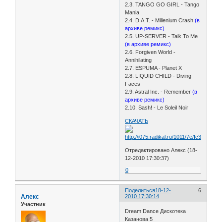
2.3. TANGO GO GIRL - Tango
Mania
2.4. D.A.T. - Millenium Crash
(в
архиве ремикс)
2.5. UP-SERVER - Talk To Me
(в архиве ремикс)
2.6. Forgiven World -
Annihilating
2.7. ESPUMA - Planet X
2.8. LIQUID CHILD - Diving
Faces
2.9. Astral Inc. - Remember
(в
архиве ремикс)
2.10. Sash! - Le Soleil Noir
СКАЧАТЬ
Отредактировано Алекс (18-
12-2010 17:30:37)
0
Поделиться
18-12-
6
Алекс
2010 17:30:14
Участник
Dream Dance Дискотека
Казанова 5