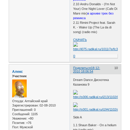
2.10 Andru Donalds - (I'm Not
Your) One Night Lover (Cafe Di
Mare mix)
в архиве трек без
ремикса
2.11 Rimini Project feat. Sarah
K. - Wake Up (The La da di
song) (radio mix)
СКАЧАТЬ
0
Поделиться
18-12-
10
Алекс
2010 18:06:54
Участник
Dream Dance Дискотека
Казанова 9
Откуда:
Алтайский край
Зарегистрирован
: 02-08-2010
Приглашений:
0
Сообщений:
1105
Side A
Уважение:
+80
Позитив:
+76
1.1 Shaun Baker - On a helium
Пол:
Мужской
trip (radio mix)