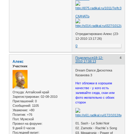
СКАЧАТЬ
Отредактировано Алекс (23-
12-2010 13:17:26)
0
Поделиться
18-12-
4
Алекс
2010 17:08:13
Участник
Dream Dance Дискотека
Казанова 3
Нет обложки в хорошем
качестве - у кого есть
Откуда:
Алтайский край
заливайте сюда, скан или
Зарегистрирован
: 02-08-2010
фото желательно с обоих
Приглашений:
0
сторон
Сообщений:
1105
Уважение:
+80
Позитив:
+76
Пол:
Мужской
01. Sash - Le Solei Noir
Провел на форуме:
9 дней 0 часов
02. Zamotix - Rachle`s Song
Последний визит:
03. Megatronic - Power of