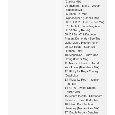
(Claxixx Mix)
04. Bismark - Make A Dream
(Extended Mix)
05. Karin De Ponti -
Hypnobounce (Jasmin Mix)
06. Y.O.M.C. - Oasis (Club Mix)
07. The Act - Something About
U (DJ Garry Remix)
08. DJ Jam-X & De Leon
Present Dumonde - See The
Light (Mauro Picotto Remix)
09. DJ Tiesto - Sparkles
(Transa Remix)
10. Megamind - Sturm Und
Drang (Pulsar Mix)
11. Marc et Claude - I Need
Your Lovin' (Flashback Mix)
12. Ricky Le Roy - Tuareg
(Oasi Mix)
13. Ricky Le Roy - Imagine
(First Mix)
14. CRW - Sweet Dream
(Pulsar Mix)
15. Mauro Picotto - Ultimahora
Ibiza (De Frente Al Mar Mix)
16. Mario Piu - Techno
Harmony (Megavoices Mix)
17. Dutch Force - Deadline