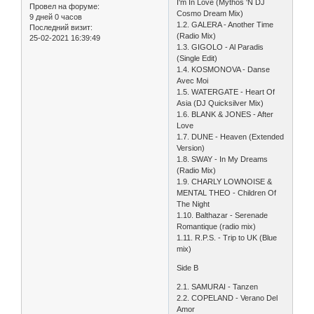
I'm In Love (Mythos 'N DJ
Провел на форуме:
Cosmo Dream Mix)
9 дней 0 часов
1.2. GALERA - Another Time
Последний визит:
(Radio Mix)
25-02-2021 16:39:49
1.3. GIGOLO - Al Paradis
(Single Edit)
1.4. KOSMONOVA - Danse
Avec Moi
1.5. WATERGATE - Heart Of
Asia (DJ Quicksilver Mix)
1.6. BLANK & JONES - After
Love
1.7. DUNE - Heaven (Extended
Version)
1.8. SWAY - In My Dreams
(Radio Mix)
1.9. CHARLY LOWNOISE &
MENTAL THEO - Children Of
The Night
1.10. Balthazar - Serenade
Romantique (radio mix)
1.11. R.P.S. - Trip to UK (Blue
mix)
Side B
2.1. SAMURAI - Tanzen
2.2. COPELAND - Verano Del
Amor