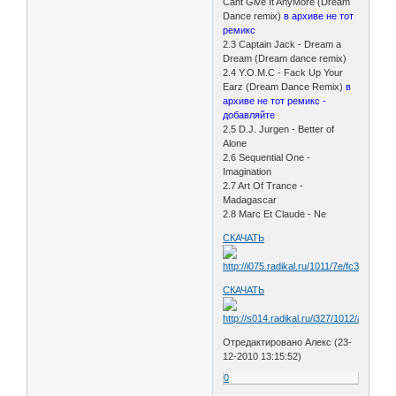
Cant Give It AnyMore (Dream
Dance remix)
в архиве не тот
ремикс
2.3 Captain Jack - Dream a
Dream (Dream dance remix)
2.4 Y.O.M.C - Fack Up Your
Earz (Dream Dance Remix)
в
архиве не тот ремикс -
добавляйте
2.5 D.J. Jurgen - Better of
Alone
2.6 Sequential One -
Imagination
2.7 Art Of Trance -
Madagascar
2.8 Marc Et Claude - Ne
СКАЧАТЬ
СКАЧАТЬ
Отредактировано Алекс (23-
12-2010 13:15:52)
0