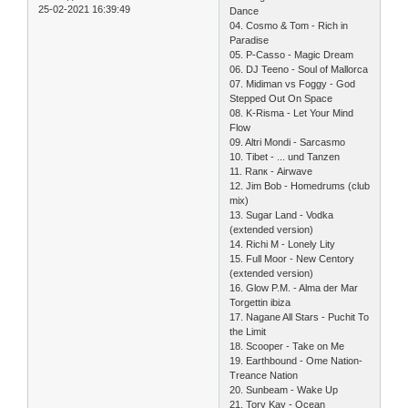
25-02-2021 16:39:49
Dance
04. Cosmo & Tom - Rich in
Paradise
05. P-Casso - Magic Dream
06. DJ Teeno - Soul of Mallorca
07. Midiman vs Foggy - God
Stepped Out On Space
08. K-Risma - Let Your Mind
Flow
09. Altri Mondi - Sarcasmo
10. Tibet - ... und Tanzen
11. Ranк - Airwave
12. Jim Bob - Homedrums (club
mix)
13. Sugar Land - Vodka
(extended version)
14. Richi M - Lonely Lity
15. Full Moor - New Centory
(extended version)
16. Glow P.M. - Alma der Mar
Torgettin ibiza
17. Nagane All Stars - Puchit To
the Limit
18. Scooper - Take on Me
19. Earthbound - Ome Nation-
Treance Nation
20. Sunbeam - Wake Up
21. Tory Kay - Ocean