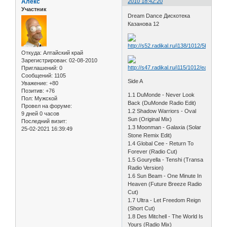
Алекс
2010 18:42:20
Участник
Dream Dance Дискотека
Казанова 12
Откуда:
Алтайский край
Зарегистрирован
: 02-08-2010
Приглашений:
0
Сообщений:
1105
Side A
Уважение:
+80
Позитив:
+76
1.1 DuMonde - Never Look
Пол:
Мужской
Back (DuMonde Radio Edit)
Провел на форуме:
1.2 Shadow Warriors - Oval
9 дней 0 часов
Sun (Original Mix)
Последний визит:
1.3 Moonman - Galaxia (Solar
25-02-2021 16:39:49
Stone Remix Edit)
1.4 Global Cee - Return To
Forever (Radio Cut)
1.5 Gouryella - Tenshi (Transa
Radio Version)
1.6 Sun Beam - One Minute In
Heaven (Future Breeze Radio
Cut)
1.7 Ultra - Let Freedom Reign
(Short Cut)
1.8 Des Mitchell - The World Is
Yours (Radio Mix)