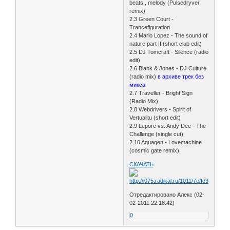
beats , melody (Pulsedryver
remix)
2.3 Green Court -
Trancefiguration
2.4 Mario Lopez - The sound of
nature part II (short club edit)
2.5 DJ Tomcraft - Silence (radio
edit)
2.6 Blank & Jones - DJ Culture
(radio mix)
в архиве трек без
микса
2.7 Traveller - Bright Sign
(Radio Mix)
2.8 Webdrivers - Spirit of
Vertualitu (short edit)
2.9 Lepore vs. Andy Dee - The
Challenge (single cut)
2.10 Aquagen - Lovemachine
(cosmic gate remix)
СКАЧАТЬ
Отредактировано Алекс (02-
02-2011 22:18:42)
0