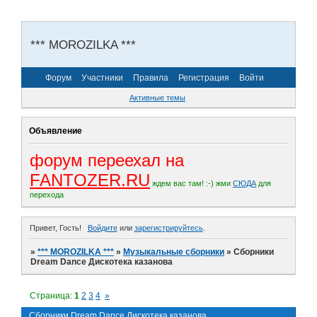
*** MOROZILKA ***
Форум
Участники
Правила
Регистрация
Войти
Активные темы
Объявление
форум переехал на
FANTOZER.RU
ждем вас там! :-)
жми
СЮДА
для
перехода
Привет, Гость!
Войдите
или
зарегистрируйтесь
.
»
*** MOROZILKA ***
»
Музыкальные сборники
»
Сборники
Dream Dance Дискотека казанова
Страница:
1
2
3
4
»
Сборники Dream Dance Дискотека казанова