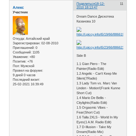
Поделиться
18-12-
11
Алекс
2010 18:13:47
Участник
Dream Dance Дискотека
Казанова 10
Откуда:
Алтайский край
Зарегистрирован
: 02-08-2010
Приглашений:
0
Сообщений:
1105
Side B
Уважение:
+80
Позитив:
+76
1.1 Gian Piero - The
Пол:
Мужской
Painter(Radio Edit)
Провел на форуме:
1.2 Angelic - Can't Keep Me
9 дней 0 часов
Silent(7Radio)
Последний визит:
1.3 Lady Tom vs. Marc Van
25-02-2021 16:39:49
Linden - Motion!(Frank Kunne
Short Cut)
1.4 Mario De Bellis -
Citylights(Radio Edit)
1.5 Orgasmic Vibes -
Fear(Short Cut)
1.6 Talla 2XLS - World In My
Eyes(1 A.M. Radio Edit)
1.7 D-Illusion - Take My
Dream(Radio Mix)