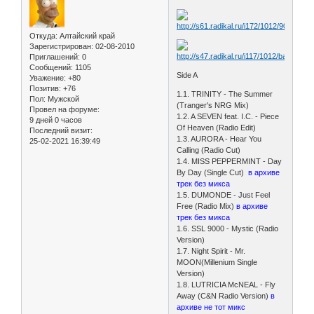
Откуда:
Алтайский край
Зарегистрирован
: 02-08-2010
Приглашений:
0
Сообщений:
1105
Side A
Уважение:
+80
Позитив:
+76
1.1. TRINITY - The Summer
Пол:
Мужской
(Tranger's NRG Mix)
Провел на форуме:
1.2. A SEVEN feat. I.C. - Piece
9 дней 0 часов
Of Heaven (Radio Edit)
Последний визит:
1.3. AURORA - Hear You
25-02-2021 16:39:49
Calling (Radio Cut)
1.4. MISS PEPPERMINT - Day
By Day (Single Cut)
в архиве
трек без микса
1.5. DUMONDE - Just Feel
Free (Radio Mix)
в архиве
трек без микса
1.6. SSL 9000 - Mystic (Radio
Version)
1.7. Night Spirit - Mr.
MOON(Millenium Single
Version)
1.8. LUTRICIA McNEAL - Fly
Away (C&N Radio Version)
в
архиве не тот микс