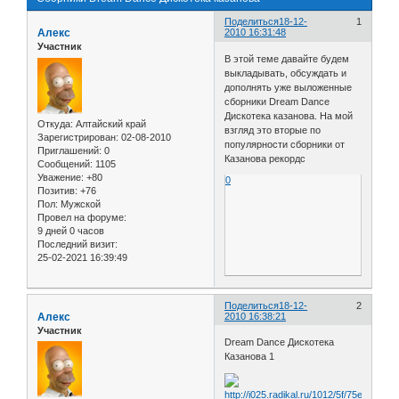
Поделиться
18-12-
1
Алекс
2010 16:31:48
Участник
В этой теме давайте будем
выкладывать, обсуждать и
дополнять уже выложенные
сборники Dream Dance
Дискотека казанова. На мой
Откуда:
Алтайский край
взгляд это вторые по
Зарегистрирован
: 02-08-2010
популярности сборники от
Приглашений:
0
Казанова рекордс
Сообщений:
1105
Уважение:
+80
0
Позитив:
+76
Пол:
Мужской
Провел на форуме:
9 дней 0 часов
Последний визит:
25-02-2021 16:39:49
Поделиться
18-12-
2
Алекс
2010 16:38:21
Участник
Dream Dance Дискотека
Казанова 1