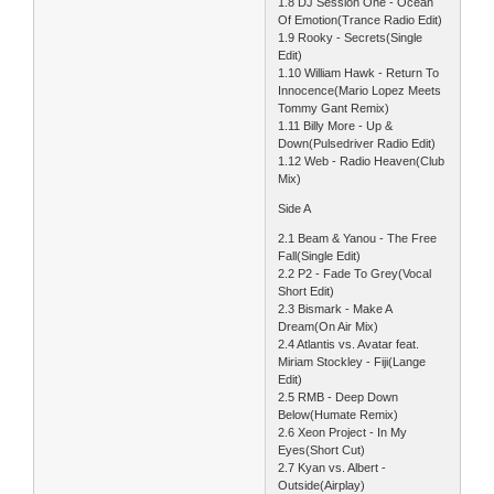
1.8 DJ Session One - Ocean
Of Emotion(Trance Radio Edit)
1.9 Rooky - Secrets(Single
Edit)
1.10 William Hawk - Return To
Innocence(Mario Lopez Meets
Tommy Gant Remix)
1.11 Billy More - Up &
Down(Pulsedriver Radio Edit)
1.12 Web - Radio Heaven(Club
Mix)
Side A
2.1 Beam & Yanou - The Free
Fall(Single Edit)
2.2 P2 - Fade To Grey(Vocal
Short Edit)
2.3 Bismark - Make A
Dream(On Air Mix)
2.4 Atlantis vs. Avatar feat.
Miriam Stockley - Fiji(Lange
Edit)
2.5 RMB - Deep Down
Below(Humate Remix)
2.6 Xeon Project - In My
Eyes(Short Cut)
2.7 Kyan vs. Albert -
Outside(Airplay)