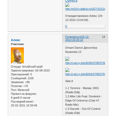
СКАЧАТЬ
Отредактировано Алекс (24-
12-2010 13:04:59)
0
Поделиться
18-12-
14
Алекс
2010 20:20:10
Участник
Dream Dance Дискотека
Казанова 13
Откуда:
Алтайский край
Зарегистрирован
: 02-08-2010
Приглашений:
0
Сообщений:
1105
Side A
Уважение:
+80
Позитив:
+76
1.1 Terence - Maniac 2001
Пол:
Мужской
(Radio Edit)
Провел на форуме:
1.2 After Life Feat. Dominick -
9 дней 0 часов
Edge Of Universe (Club 47
Последний визит:
Radio Mix)
25-02-2021 16:39:49
1.3 Darude - Out Of Control
(Radio Edit)