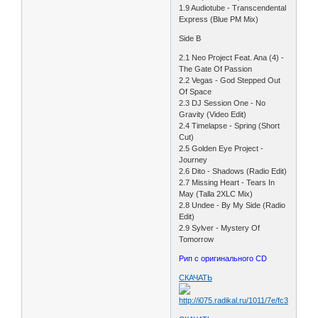
1.9 Audiotube - Transcendental
Express (Blue PM Mix)
Side B
2.1 Neo Project Feat. Ana (4) -
The Gate Of Passion
2.2 Vegas - God Stepped Out
Of Space
2.3 DJ Session One - No
Gravity (Video Edit)
2.4 Timelapse - Spring (Short
Cut)
2.5 Golden Eye Project -
Journey
2.6 Dito - Shadows (Radio Edit)
2.7 Missing Heart - Tears In
May (Talla 2XLC Mix)
2.8 Undee - By My Side (Radio
Edit)
2.9 Sylver - Mystery Of
Tomorrow
Рип с оригинального CD
СКАЧАТЬ