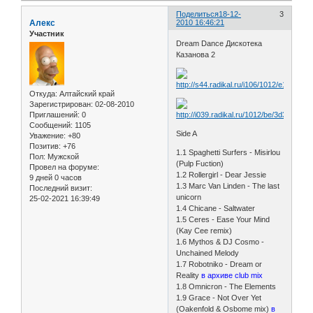
Поделиться
18-12-
3
Алекс
2010 16:46:21
Участник
Dream Dance Дискотека
Казанова 2
Откуда:
Алтайский край
Зарегистрирован
: 02-08-2010
Приглашений:
0
Сообщений:
1105
Side A
Уважение:
+80
Позитив:
+76
1.1 Spaghetti Surfers - Misirlou
Пол:
Мужской
(Pulp Fuction)
Провел на форуме:
1.2 Rollergirl - Dear Jessie
9 дней 0 часов
1.3 Marc Van Linden - The last
Последний визит:
unicorn
25-02-2021 16:39:49
1.4 Chicane - Saltwater
1.5 Ceres - Ease Your Mind
(Kay Cee remix)
1.6 Mythos & DJ Cosmo -
Unchained Melody
1.7 Robotniko - Dream or
Reality
в архиве club mix
1.8 Omnicron - The Elements
1.9 Grace - Not Over Yet
(Oakenfold & Osbome mix)
в