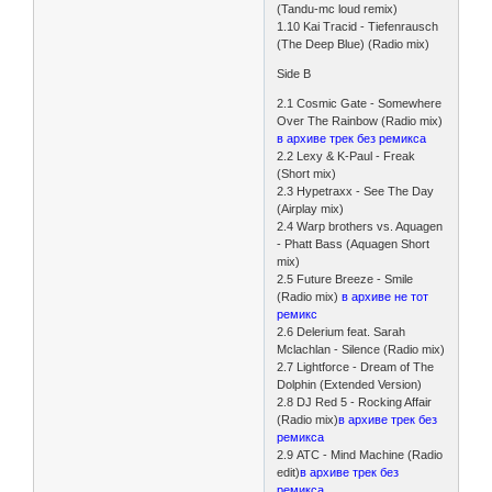
(Tandu-mc loud remix)
1.10 Kai Tracid - Tiefenrausch
(The Deep Blue) (Radio mix)
Side B
2.1 Cosmic Gate - Somewhere
Over The Rainbow (Radio mix)
в архиве трек без ремикса
2.2 Lexy & K-Paul - Freak
(Short mix)
2.3 Hypetraxx - See The Day
(Airplay mix)
2.4 Warp brothers vs. Aquagen
- Phatt Bass (Aquagen Short
mix)
2.5 Future Breeze - Smile
(Radio mix)
в архиве не тот
ремикс
2.6 Delerium feat. Sarah
Mclachlan - Silence (Radio mix)
2.7 Lightforce - Dream of The
Dolphin (Extended Version)
2.8 DJ Red 5 - Rocking Affair
(Radio mix)
в архиве трек без
ремикса
2.9 ATC - Mind Machine (Radio
edit)
в архиве трек без
ремикса