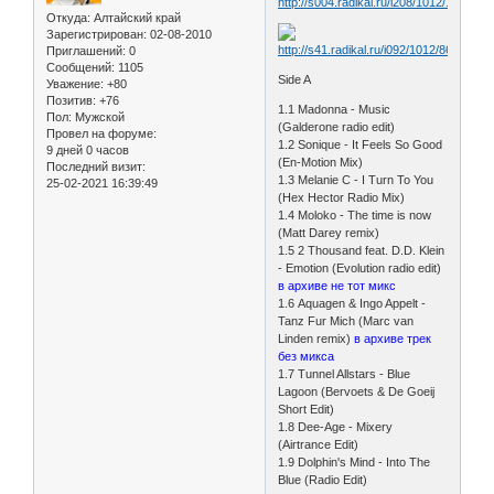
Откуда:
Алтайский край
Зарегистрирован
: 02-08-2010
Приглашений:
0
Сообщений:
1105
Side A
Уважение:
+80
Позитив:
+76
1.1 Madonna - Music
Пол:
Мужской
(Galderone radio edit)
Провел на форуме:
1.2 Sonique - It Feels So Good
9 дней 0 часов
(En-Motion Mix)
Последний визит:
1.3 Melanie C - I Turn To You
25-02-2021 16:39:49
(Hex Hector Radio Mix)
1.4 Moloko - The time is now
(Matt Darey remix)
1.5 2 Thousand feat. D.D. Klein
- Emotion (Evolution radio edit)
в архиве не тот микс
1.6 Aquagen & Ingo Appelt -
Tanz Fur Mich (Marc van
Linden remix)
в архиве трек
без микса
1.7 Tunnel Allstars - Blue
Lagoon (Bervoets & De Goeij
Short Edit)
1.8 Dee-Age - Mixery
(Airtrance Edit)
1.9 Dolphin's Mind - Into The
Blue (Radio Edit)