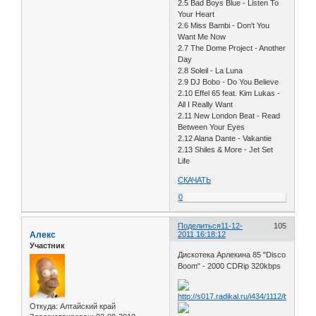
2.5 Bad Boys Blue - Listen To
Your Heart
2.6 Miss Bambi - Don't You
Want Me Now
2.7 The Dome Project - Another
Day
2.8 Soleil - La Luna
2.9 DJ Bobo - Do You Believe
2.10 Effel 65 feat. Kim Lukas -
All I Really Want
2.11 New London Beat - Read
Between Your Eyes
2.12 Alana Dante - Vakantie
2.13 Shiles & More - Jet Set
Life
СКАЧАТЬ
0
Поделиться
11-12-
105
Алекс
2011 16:18:12
Участник
Дискотека Арлекина 85 "Disco
Boom" - 2000 CDRip 320kbps
Откуда:
Алтайский край