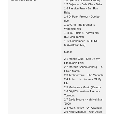
1.6 Q-Pow - Summer Holiday
1.7 Dajango - Baila Chica Baila
1.8 Passion Fruit - Sun Fun
Baby
1.9 Dj Peter Project - Doo be
doo
1.10 Orth - Big Brother Is
Watching You
1.11 DJ Triple 8 - All you dj's
(DJ Maui remix)
1.12 Unabomber - 6ETERO
6GAY(Italian Mix)
Side B
2.1 Mondo Club - Sex Up My
Life (Radio Edit)
2.2 Marcus Schenkenberg - La
Chica Marita
2.3 Technotronic - The Mariachi
2.4 Azita - The Summer Of My
Life
2.5 Madonna - Music (Remix)
2.6 Gigi D'Agostino - L'Amour
Toujours
2.7 Jakie Moore - Nah Neh Nah
'2000
2.8 Mark Ashley - On A Sunday
2.9 Kylie Minogue - Your Disco