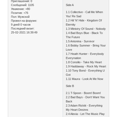
Приглашений:
0
Сообщений:
1105
Side A
Уважение:
+80
1.1 Collective - Call Me When
Позитив:
+76
You' Re Sad
Пол:
Мужской
1.2 Hit' N' Hide - Kingdom Of
Провел на форуме:
9 дней 0 часов
Eternity
Последний визит:
1.3 Ministry Of Sound - Nobody
25-02-2021 16:39:49
1.4 Bad Boys Blue - Black To
The Future
1.5 Antonina - Survivor
1.6 Bobby Summer - Bring Your
Love
1.7 Heath Hunter - Everybody
Everynation
1.8 Consilio - Take My Heart
1.9 Haddaway - Rock My Heart
1.10 Tony Bond - Everything U
Got
1.11 Maura - Look At Me Now
Side B
2.1 T-Spoon - Boom! Boom!
2.2 Bad Bays - Don't Want You
Back
2.3 Adam Rickitt - Everything
My Heart Desires
2.4 Alexia - Let The Music Play