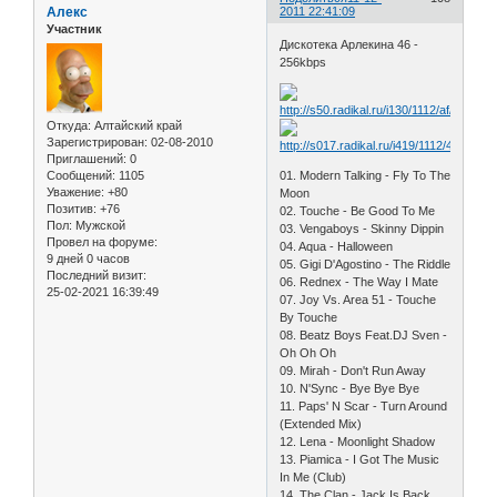
Алекс
2011 22:41:09
Участник
Дискотека Арлекина 46 -
256kbps
Откуда:
Алтайский край
Зарегистрирован
: 02-08-2010
Приглашений:
0
Сообщений:
1105
01. Modern Talking - Fly To The
Уважение:
+80
Moon
Позитив:
+76
02. Touche - Be Good To Me
Пол:
Мужской
03. Vengaboys - Skinny Dippin
Провел на форуме:
04. Aqua - Halloween
9 дней 0 часов
05. Gigi D'Agostino - The Riddle
Последний визит:
06. Rednex - The Way I Mate
25-02-2021 16:39:49
07. Joy Vs. Area 51 - Touche
By Touche
08. Beatz Boys Feat.DJ Sven -
Oh Oh Oh
09. Mirah - Don't Run Away
10. N'Sync - Bye Bye Bye
11. Paps' N Scar - Turn Around
(Extended Mix)
12. Lena - Moonlight Shadow
13. Piamica - I Got The Music
In Me (Club)
14. The Clan - Jack Is Back