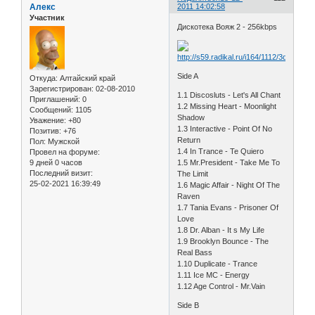
Алекс
2011 14:02:58
Участник
Дискотека Вояж 2 - 256kbps
Side A
Откуда:
Алтайский край
Зарегистрирован
: 02-08-2010
1.1 Discosluts - Let's All Chant
Приглашений:
0
1.2 Missing Heart - Moonlight
Сообщений:
1105
Shadow
Уважение:
+80
1.3 Interactive - Point Of No
Позитив:
+76
Return
Пол:
Мужской
1.4 In Trance - Te Quiero
Провел на форуме:
9 дней 0 часов
1.5 Mr.President - Take Me To
Последний визит:
The Limit
25-02-2021 16:39:49
1.6 Magic Affair - Night Of The
Raven
1.7 Tania Evans - Prisoner Of
Love
1.8 Dr. Alban - It s My Life
1.9 Brooklyn Bounce - The
Real Bass
1.10 Duplicate - Trance
1.11 Ice MC - Energy
1.12 Age Control - Mr.Vain
Side B