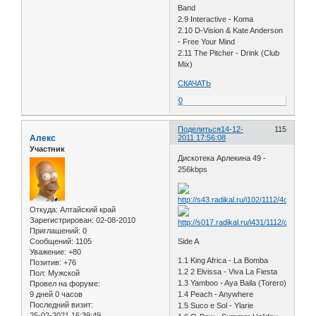
Band
2.9 Interactive - Koma
2.10 D-Vision & Kate Anderson
- Free Your Mind
2.11 The Pitcher - Drink (Club
Mix)
СКАЧАТЬ
0
Поделиться
14-12-
115
Алекс
2011 17:56:08
Участник
Дискотека Арлекина 49 -
256kbps
Откуда:
Алтайский край
Зарегистрирован
: 02-08-2010
Приглашений:
0
Сообщений:
1105
Side A
Уважение:
+80
1.1 King Africa - La Bomba
Позитив:
+76
1.2 2 Elvissa - Viva La Fiesta
Пол:
Мужской
1.3 Yamboo - Aya Baila (Torero)
Провел на форуме:
9 дней 0 часов
1.4 Peach - Anywhere
Последний визит:
1.5 Suco e Sol - Ylarie
25-02-2021 16:39:49