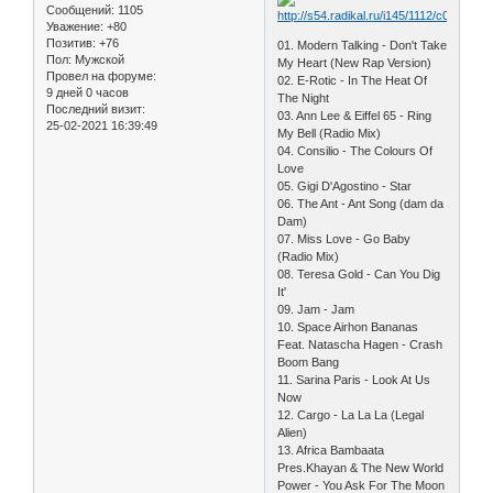
Сообщений:
1105
Уважение:
+80
Позитив:
+76
01. Modern Talking - Don't Take
Пол:
Мужской
My Heart (New Rap Version)
Провел на форуме:
02. E-Rotic - In The Heat Of
9 дней 0 часов
The Night
Последний визит:
03. Ann Lee & Eiffel 65 - Ring
25-02-2021 16:39:49
My Bell (Radio Mix)
04. Consilio - The Colours Of
Love
05. Gigi D'Agostino - Star
06. The Ant - Ant Song (dam da
Dam)
07. Miss Love - Go Baby
(Radio Mix)
08. Teresa Gold - Can You Dig
It'
09. Jam - Jam
10. Space Airhon Bananas
Feat. Natascha Hagen - Crash
Boom Bang
11. Sarina Paris - Look At Us
Now
12. Cargo - La La La (Legal
Alien)
13. Africa Bambaata
Pres.Khayan & The New World
Power - You Ask For The Moon