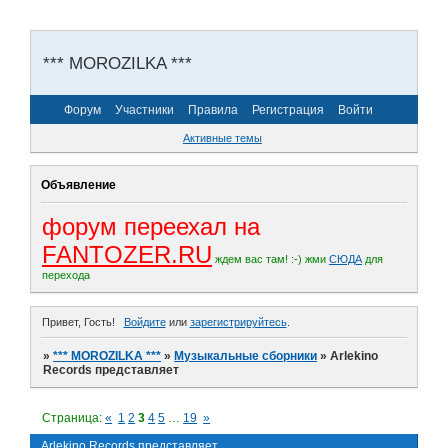
*** MOROZILKA ***
Форум
Участники
Правила
Регистрация
Войти
Активные темы
Объявление
форум переехал на
FANTOZER.RU
ждем вас там! :-)
жми
СЮДА
для
перехода
Привет, Гость!
Войдите
или
зарегистрируйтесь
.
»
*** MOROZILKA ***
»
Музыкальные сборники
»
Arlekino
Records представляет
Страница:
«
1
2
3
4
5
…
19
»
Arlekino Records представляет