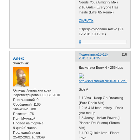
Needs You (Almighty Mix)
2.10 Gala - Everyone Has
Inside (Eiffel 65 Remix)
СКАЧАТЬ
Отредактировано Алекс (21-
12-2011 19:12:11)
0
Поделиться
15-12-
116
Алекс
2011 18:31:35
Участник
Дискотека Вояж 4 - 256kbps
Side A
Откуда:
Алтайский край
Зарегистрирован
: 02-08-2010
1.1 Viva - Keep On Dreaming
Приглашений:
0
(Euro Radio Mix)
Сообщений:
1105
1.2 M & M feat. Infinity - Don't
Уважение:
+80
give me up
Позитив:
+76
1.3 Joosy - Indian Power (Il
Пол:
Мужской
Piacere Del Suono) (Totem
Провел на форуме:
9 дней 0 часов
Mix)
Последний визит:
1.4 DJ Quicksilver - Planet
25-02-2021 16:39:49
Love