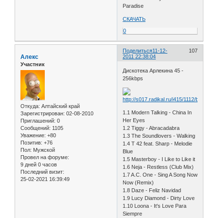
Paradise
СКАЧАТЬ
0
Поделиться
11-12-
107
Алекс
2011 22:38:04
Участник
Дискотека Арлекина 45 -
256kbps
Откуда:
Алтайский край
1.1 Modern Talking - China In
Зарегистрирован
: 02-08-2010
Her Eyes
Приглашений:
0
Сообщений:
1105
1.2 Tiggy - Abracadabra
Уважение:
+80
1.3 The Soundlovers - Walking
Позитив:
+76
1.4 T 42 feat. Sharp - Melodie
Пол:
Мужской
Blue
Провел на форуме:
1.5 Masterboy - I Like to Like it
9 дней 0 часов
1.6 Neja - Restless (Club Mix)
Последний визит:
1.7 A.C. One - Sing A Song Now
25-02-2021 16:39:49
Now (Remix)
1.8 Daze - Feliz Navidad
1.9 Lucy Diamond - Dirty Love
1.10 Loona - It's Love Para
Siempre