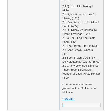
2.1 Q-Tex - Like An Angel
(4:44)
2.2 Styles & Breeze - You're
Shining (5:28)
2.3 Plus System - Take A Final
Breath (4:22)
2.4 DJ Ruboy Vs Markos 13 -
Distort Overload (3:22)
2.5 Q-Tex - Feel The Beats
Bang (4:12)
2.6 The Playah - Hit 'Em (3:39)
2.7 Scott Brown - Ghosts
(4:31)
2.8 Scott Brown & DJ Brisk -
Do Not Attempt (Sukkaz) (5:09)
2.9 Charly Lownoise & Mental
Theo Present Starsplash -
Wonderful Days (Hixxy Remix)
(4:00)
Оригинальное название
диска Bonkers 9 - Hardcore
Mutation
СКАЧАТЬ
0