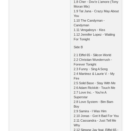
1.8 Cher - Dov'e L'amore (Tony
Moran Mix)
1.9 Tat Jana - Crazy May About
You
1.10 The Candyman -
Candyman
1.11 Vengaboys - Kiss
1.12 Jennifer Lopez - Waiting
For Tonight
Side B
2.1 Eiffel 65 - Silicon World
2.2 Christian Wunderrush -
Forever Tonight
2.3 Funny - Sing A Song
2.4 Martinez & Laurie V. - My
Fire
2.5 Solid Base - Stay With Me
2.6 Adam Rickkitt - Touch Me
2.7 Love Inc. - You're A
Superstar
2.8 Love System - Bim Bam
Boy
2.9 Samira - I Was Him
2.10 Jonas - Got It Bad For You
2.11 Cassandra - Just Tell Me
Why
2.12 Simone Jay feat. Eiffel 65 -