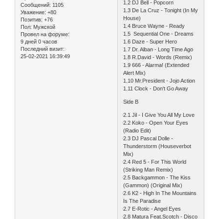
1.2 DJ Bell - Popcorn
Сообщений:
1105
1.3 De La Cruz - Tonight (In My
Уважение:
+80
House)
Позитив:
+76
1.4 Bruce Wayne - Ready
Пол:
Мужской
1.5 Sequential One - Dreams
Провел на форуме:
9 дней 0 часов
1.6 Daze - Super Hero
Последний визит:
1.7 Dr. Alban - Long Time Ago
25-02-2021 16:39:49
1.8 R.David - Words (Remix)
1.9 666 - Alarma! (Extended
Alert Mix)
1.10 Mr.President - Jojo Action
1.11 Clock - Don't Go Away
Side B
2.1 Jil - I Give You All My Love
2.2 Koko - Open Your Eyes
(Radio Edit)
2.3 DJ Pascal Dolle -
Thunderstorm (Houseverbot
Mix)
2.4 Red 5 - For This World
(Striking Man Remix)
2.5 Backgammon - The Kiss
(Gammon) (Original Mix)
2.6 K2 - High In The Mountains
Is The Paradise
2.7 E-Rotic - Angel Eyes
2.8 Matura Feat.Scotch - Disco