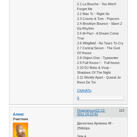
2.1 La Bouche - You Won't
Forget Me
2.2 Max Tc - Right-So
2.3 Cosmo & Tom - Popcorn
2.4 Brooklyn Bounce - Slave 2
Da Rhythm
2.5 M-Pact - A Dream Come
True
2.6 Whigfield - No Tears To Cry
2.7 Central Seven - The God
Of House
2.8 Object One - Typewriter
2.9 Full House ! - Full house
2.10 DJ Bobo & Vsop -
Shadows Of The Night
2.11 Worlds Apart - Quand Je
Reve De Toi
СКАЧАТЬ
0
Поделиться
13-12-
113
Алекс
2011 14:23:42
Участник
Дискотека Арлкина 48 -
256kbps
Side A