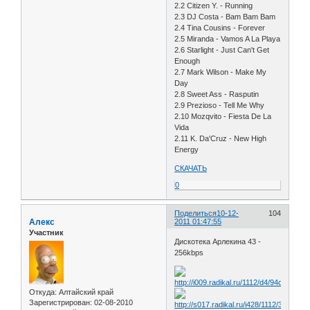
2.2 Citizen Y. - Running
2.3 DJ Costa - Bam Bam Bam
2.4 Tina Cousins - Forever
2.5 Miranda - Vamos A La Playa
2.6 Starlight - Just Can't Get
Enough
2.7 Mark Wilson - Make My
Day
2.8 Sweet Ass - Rasputin
2.9 Prezioso - Tell Me Why
2.10 Mozqvito - Fiesta De La
Vida
2.11 K. Da'Cruz - New High
Energy
СКАЧАТЬ
0
Поделиться
10-12-
104
Алекс
2011 01:47:55
Участник
Дискотека Арлекина 43 -
256kbps
Откуда:
Алтайский край
Зарегистрирован
: 02-08-2010