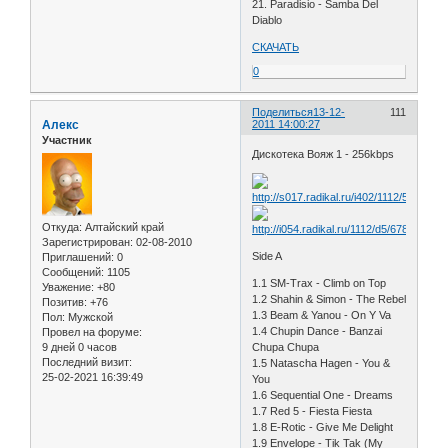
21. Paradisio - Samba Del
Diablo
СКАЧАТЬ
0
Поделиться
13-12-
111
Алекс
2011 14:00:27
Участник
Дискотека Вояж 1 - 256kbps
Откуда:
Алтайский край
Зарегистрирован
: 02-08-2010
Side A
Приглашений:
0
Сообщений:
1105
1.1 SM-Trax - Climb on Top
Уважение:
+80
1.2 Shahin & Simon - The Rebel
Позитив:
+76
1.3 Beam & Yanou - On Y Va
Пол:
Мужской
1.4 Chupin Dance - Banzai
Провел на форуме:
9 дней 0 часов
Chupa Chupa
Последний визит:
1.5 Natascha Hagen - You &
25-02-2021 16:39:49
You
1.6 Sequential One - Dreams
1.7 Red 5 - Fiesta Fiesta
1.8 E-Rotic - Give Me Delight
1.9 Envelope - Tik Tak (My