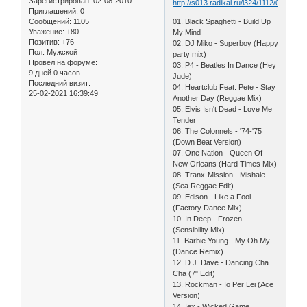
Зарегистрирован
: 02-08-2010
Приглашений:
0
Сообщений:
1105
01. Black Spaghetti - Build Up
Уважение:
+80
My Mind
Позитив:
+76
02. DJ Miko - Superboy (Happy
Пол:
Мужской
party mix)
Провел на форуме:
03. P4 - Beatles In Dance (Hey
9 дней 0 часов
Jude)
Последний визит:
04. Heartclub Feat. Pete - Stay
25-02-2021 16:39:49
Another Day (Reggae Mix)
05. Elvis Isn't Dead - Love Me
Tender
06. The Colonnels - '74-'75
(Down Beat Version)
07. One Nation - Queen Of
New Orleans (Hard Times Mix)
08. Tranx-Mission - Mishale
(Sea Reggae Edit)
09. Edison - Like a Fool
(Factory Dance Mix)
10. In.Deep - Frozen
(Sensibility Mix)
11. Barbie Young - My Oh My
(Dance Remix)
12. D.J. Dave - Dancing Cha
Cha (7" Edit)
13. Rockman - Io Per Lei (Ace
Version)
14. Iex - Wicked Game