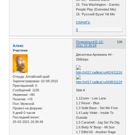
15. Tina Washington - Games
People Play (Extended Mix)
16. 'Русский Буум' Hit Mix
СКАЧАТЬ
0
Поделиться
11-12-
106
Алекс
2011 22:35:54
Участник
Дискотека Арлекина 44 -
256kbps
Откуда:
Алтайский край
Зарегистрирован
: 02-08-2010
Приглашений:
0
Сообщений:
1105
Side A
Уважение:
+80
1.1Zoom - Lois Lane
Позитив:
+76
1.2 Reset - Blue
Пол:
Мужской
1.3 Solid Base - Set Me Free
Провел на форуме:
9 дней 0 часов
1.4 Lady Violet - Inside To
Последний визит:
Outside
25-02-2021 16:39:49
1.5 Caramell - Jag Ser Pa Dig
1.6 Betty N' Boop - Mr.Sun
1.7 Eiffel 65 - Another Rage