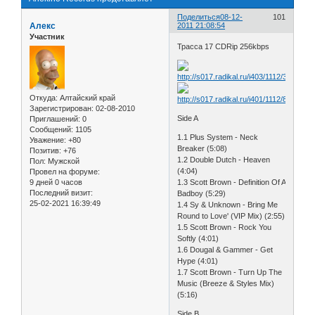
Поделиться
08-12-
101
Алекс
2011 21:08:54
Участник
Трасса 17 CDRip 256kbps
Откуда:
Алтайский край
Зарегистрирован
: 02-08-2010
Side A
Приглашений:
0
Сообщений:
1105
1.1 Plus System - Neck
Уважение:
+80
Breaker (5:08)
Позитив:
+76
1.2 Double Dutch - Heaven
Пол:
Мужской
(4:04)
Провел на форуме:
9 дней 0 часов
1.3 Scott Brown - Definition Of A
Последний визит:
Badboy (5:29)
25-02-2021 16:39:49
1.4 Sy & Unknown - Bring Me
Round to Love' (VIP Mix) (2:55)
1.5 Scott Brown - Rock You
Softly (4:01)
1.6 Dougal & Gammer - Get
Hype (4:01)
1.7 Scott Brown - Turn Up The
Music (Breeze & Styles Mix)
(5:16)
Side B