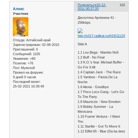
Поделиться
10-12-
102
Алекс
2011 00:27:20
Участник
Дискотека Арлекина 41 -
256kbps
Откуда:
Алтайский край
Side A
Зарегистрирован
: 02-08-2010
Приглашений:
0
1.1 Lou Bega - Mambo No5
Сообщений:
1105
1.2 Buff - No Final
Уважение:
+80
1.3 K.O.'s feat. Michael Buffer -
Позитив:
+76
Go For It All
Пол:
Мужской
1.4 Captain Jack - The Race
Провел на форуме:
9 дней 0 часов
1.5 Yamboo - Fiesta De La
Последний визит:
Noche
25-02-2021 16:39:49
1.6 Alexia - Goodbye
1.7 Poco Loco Gang - Let's Go
To The Party
1.8 Maurizzio - New Emotion
1.9 Bobby Summer - La
Mexicana
1.10 Fuerte Ventura - I Want
You
1.11 Starlite - Got To Move It
1.12 Eiffel 65 - Blue (Da ba dee)