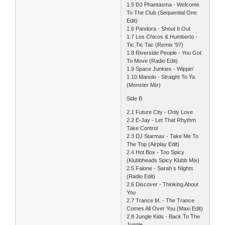
1.5 DJ Phantasma - Welcome
To The Club (Sequential One
Edit)
1.6 Pandora - Shout It Out
1.7 Los Chicos & Humberto -
Tic Tic Tac (Remix '97)
1.8 Riverside People - You Got
To Move (Radio Edit)
1.9 Space Junkies - Wippin'
1.10 Manolo - Straight To Ya
(Monster Mix)
Side B
2.1 Future City - Only Love
2.2 E-Jay - Let That Rhythm
Take Control
2.3 DJ Starmax - Take Me To
The Top (Airplay Edit)
2.4 Hot Box - Too Spicy
(Klubbheads Spicy Klubb Mix)
2.5 Falone - Sarah s Nights
(Radio Edit)
2.6 Discover - Thinking About
You
2.7 Trance M. - The Trance
Comes All Over You (Maxi Edit)
2.8 Jungle Kids - Back To The
Jungle