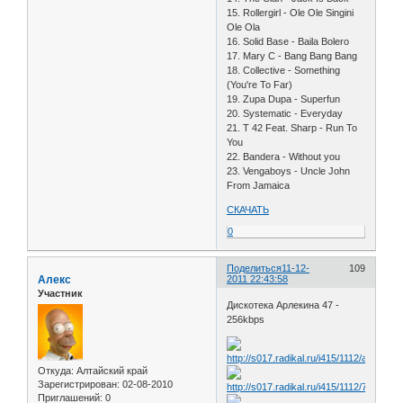
15. Rollergirl - Ole Ole Singini
Ole Ola
16. Solid Base - Baila Bolero
17. Mary C - Bang Bang Bang
18. Collective - Something
(You're To Far)
19. Zupa Dupa - Superfun
20. Systematic - Everyday
21. T 42 Feat. Sharp - Run To
You
22. Bandera - Without you
23. Vengaboys - Uncle John
From Jamaica
СКАЧАТЬ
0
Поделиться
11-12-
109
Алекс
2011 22:43:58
Участник
Дискотека Арлекина 47 -
256kbps
Откуда:
Алтайский край
Зарегистрирован
: 02-08-2010
Приглашений:
0