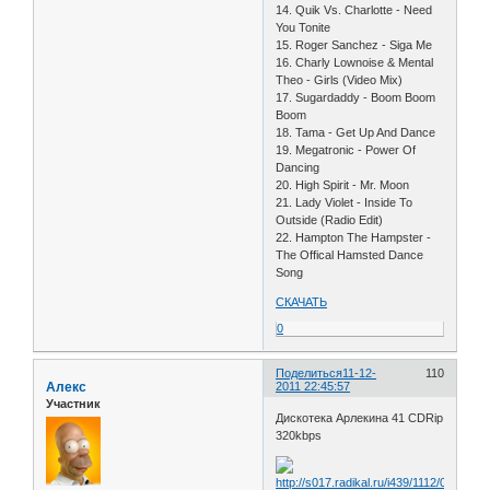
14. Quik Vs. Charlotte - Need
You Tonite
15. Roger Sanchez - Siga Me
16. Charly Lownoise & Mental
Theo - Girls (Video Mix)
17. Sugardaddy - Boom Boom
Boom
18. Tama - Get Up And Dance
19. Megatronic - Power Of
Dancing
20. High Spirit - Mr. Moon
21. Lady Violet - Inside To
Outside (Radio Edit)
22. Hampton The Hampster -
The Offical Hamsted Dance
Song
СКАЧАТЬ
0
Поделиться
11-12-
110
Алекс
2011 22:45:57
Участник
Дискотека Арлекина 41 CDRip
320kbps