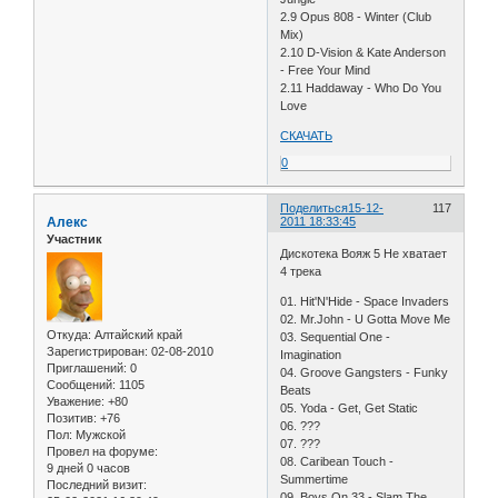
2.9 Opus 808 - Winter (Club
Mix)
2.10 D-Vision & Kate Anderson
- Free Your Mind
2.11 Haddaway - Who Do You
Love
СКАЧАТЬ
0
Поделиться
15-12-
117
Алекс
2011 18:33:45
Участник
Дискотека Вояж 5 Не хватает
4 трека
01. Hit'N'Hide - Space Invaders
02. Mr.John - U Gotta Move Me
Откуда:
Алтайский край
03. Sequential One -
Зарегистрирован
: 02-08-2010
Imagination
Приглашений:
0
04. Groove Gangsters - Funky
Сообщений:
1105
Beats
Уважение:
+80
05. Yoda - Get, Get Static
Позитив:
+76
06. ???
Пол:
Мужской
07. ???
Провел на форуме:
08. Caribean Touch -
9 дней 0 часов
Summertime
Последний визит:
09. Boys On 33 - Slam The