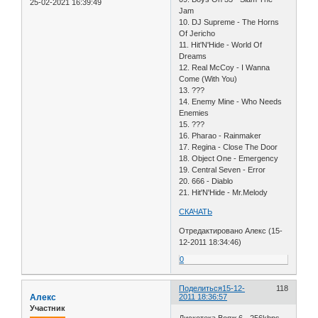
25-02-2021 16:39:49
Jam
10. DJ Supreme - The Horns
Of Jericho
11. Hit'N'Hide - World Of
Dreams
12. Real McCoy - I Wanna
Come (With You)
13. ???
14. Enemy Mine - Who Needs
Enemies
15. ???
16. Pharao - Rainmaker
17. Regina - Close The Door
18. Object One - Emergency
19. Central Seven - Error
20. 666 - Diablo
21. Hit'N'Hide - Mr.Melody
СКАЧАТЬ
Отредактировано Алекс (15-
12-2011 18:34:46)
0
Поделиться
15-12-
118
Алекс
2011 18:36:57
Участник
Дискотека Вояж 6 - 256kbps