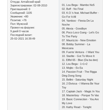
Откуда:
Алтайский край
01. Lou Bega - Mambo No5
Зарегистрирован
: 02-08-2010
02. Buff - No Final
Приглашений:
0
Сообщений:
1105
03. K.O.'s feat. Michael Buffer -
Уважение:
+80
Go For It All
Позитив:
+76
04. Yamboo - Fiesta De La
Пол:
Мужской
Noche
Провел на форуме:
05. Alexia - Goodbye
9 дней 0 часов
06. Poco Loco Gang - Let's Go
Последний визит:
To The Party
25-02-2021 16:39:49
07. Maurizzio - New Emotion
08. Bobby Summer - La
Mexicana
09. Fuerte Ventura - I Want You
10. Starlite - Got To Move It
11. Eiffel 65 - Blue (Da ba dee)
12. Lou Bega - 1+1=2
13. Mojito - Eo Ea
14. Passion Fruit - The Rigga
Ding Dong Song
15. Bellini - Saturday Night
16. 2 Eivissa - I Wanna Be Your
Toy
17. Captain Jack - Magic In You
18. Masterboy - Porque Te Vas
19. Basic Connection - You Are
My Love
20. Kathy Read - Tonight