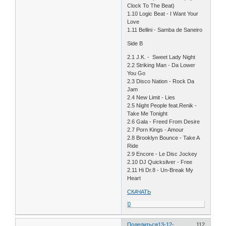
Clock To The Beat)
1.10 Logic Beat - I Want Your
Love
1.11 Bellini - Samba de Saneiro
Side B
2.1 J.K. - Sweet Lady Night
2.2 Striking Man - Da Lower
You Go
2.3 Disco Nation - Rock Da
Jam
2.4 New Limit - Lies
2.5 Night People feat.Renik -
Take Me Tonight
2.6 Gala - Freed From Desire
2.7 Porn Kings - Amour
2.8 Brooklyn Bounce - Take A
Ride
2.9 Encore - Le Disc Jockey
2.10 DJ Quicksilver - Free
2.11 Hi Dr.8 - Un-Break My
Heart
СКАЧАТЬ
0
Поделиться
13-12-
112