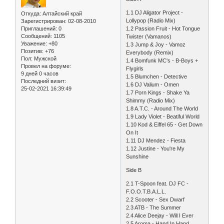
1.1 DJ Aligator Project -
Откуда:
Алтайский край
Lollypop (Radio Mix)
Зарегистрирован
: 02-08-2010
1.2 Passion Fruit - Hot Tongue
Приглашений:
0
Сообщений:
1105
Twister (Vamanos)
Уважение:
+80
1.3 Jump & Joy - Vamoz
Позитив:
+76
Everybody (Remix)
Пол:
Мужской
1.4 Bomfunk MC's - B-Boys +
Провел на форуме:
Flygirls
9 дней 0 часов
1.5 Blumchen - Detective
Последний визит:
1.6 DJ Valium - Omen
25-02-2021 16:39:49
1.7 Porn Kings - Shake Ya
Shimmy (Radio Mix)
1.8 A.T.C. - Around The World
1.9 Lady Violet - Beatiful World
1.10 Kod & Eiffel 65 - Get Down
On It
1.11 DJ Mendez - Fiesta
1.12 Justine - You're My
Sunshine
Side B
2.1 T-Spoon feat. DJ FC -
F.O.O.T.B.A.L.L.
2.2 Scooter - Sex Dwarf
2.3 ATB - The Summer
2.4 Alice Deejay - Will I Ever
2.5 Aroma - Hand In Hand