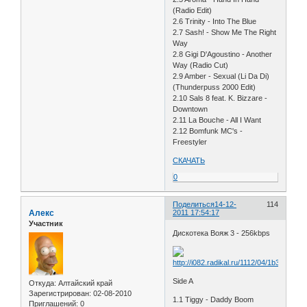
(Radio Edit)
2.6 Trinity - Into The Blue
2.7 Sash! - Show Me The Right
Way
2.8 Gigi D'Agoustino - Another
Way (Radio Cut)
2.9 Amber - Sexual (Li Da Di)
(Thunderpuss 2000 Edit)
2.10 Sals 8 feat. K. Bizzare -
Downtown
2.11 La Bouche - All I Want
2.12 Bomfunk MC's -
Freestyler
СКАЧАТЬ
0
Поделиться
14-12-
114
Алекс
2011 17:54:17
Участник
Дискотека Вояж 3 - 256kbps
Side A
Откуда:
Алтайский край
Зарегистрирован
: 02-08-2010
1.1 Tiggy - Daddy Boom
Приглашений:
0