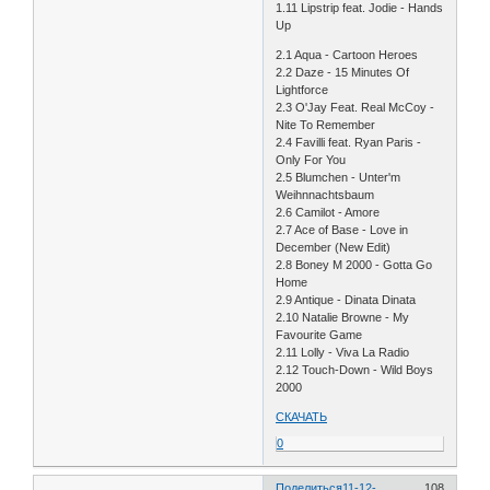
1.11 Lipstrip feat. Jodie - Hands
Up
2.1 Aqua - Cartoon Heroes
2.2 Daze - 15 Minutes Of
Lightforce
2.3 O'Jay Feat. Real McCoy -
Nite To Remember
2.4 Favilli feat. Ryan Paris -
Only For You
2.5 Blumchen - Unter'm
Weihnnachtsbaum
2.6 Camilot - Amore
2.7 Ace of Base - Love in
December (New Edit)
2.8 Boney M 2000 - Gotta Go
Home
2.9 Antique - Dinata Dinata
2.10 Natalie Browne - My
Favourite Game
2.11 Lolly - Viva La Radio
2.12 Touch-Down - Wild Boys
2000
СКАЧАТЬ
0
Поделиться
11-12-
108