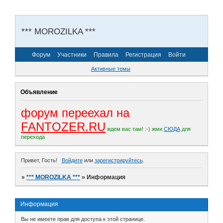
*** MOROZILKA ***
Форум
Участники
Правила
Регистрация
Войти
Активные темы
Объявление
форум переехал на
FANTOZER.RU
ждем вас там! :-)
жми
СЮДА
для
перехода
Привет, Гость!
Войдите
или
зарегистрируйтесь
.
»
*** MOROZILKA ***
»
Информация
Информация
Вы не имеете прав для доступа к этой странице.